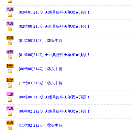
老澳
[03错01]216期:★经典好料★单双★顶顶！
老澳
[02错00]215期:★经典好料★单双★顶顶！
新澳
[01错00]215期：③头中特
老澳
[01错00]214期:★经典好料★单双★顶顶！
新澳
[00错00]214期：③头中特
新澳
[12错03]213期：③头中特
老澳
[00错00]213期:★经典好料★单双★顶顶！
老澳
[06错02]212期:★经典好料★单双★顶顶！
新澳
[11错02]212期：③头中特