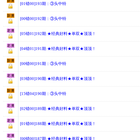
新澳
[01错00]193期：③头中特
新澳
[00错00]192期：③头中特
老澳
[05错01]192期:★经典好料★单双★顶顶！
老澳
[04错01]191期:★经典好料★单双★顶顶！
新澳
[00错00]191期：③头中特
老澳
[03错00]190期:★经典好料★单双★顶顶！
新澳
[15错04]190期：③头中特
老澳
[02错00]189期:★经典好料★单双★顶顶！
老澳
[01错00]188期:★经典好料★单双★顶顶！
老澳
[00错00]187期:★经典好料★单双★顶顶！