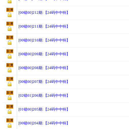
新澳
[00错00]212期:【24码中中特】
新澳
[00错00]211期:【24码中中特】
新澳
[00错00]210期:【24码中中特】
新澳
[00错00]209期:【24码中中特】
新澳
[00错00]208期:【24码中中特】
新澳
[00错00]207期:【24码中中特】
新澳
[02错01]206期:【24码中中特】
新澳
[01错00]205期:【24码中中特】
新澳
[00错00]204期:【24码中中特】