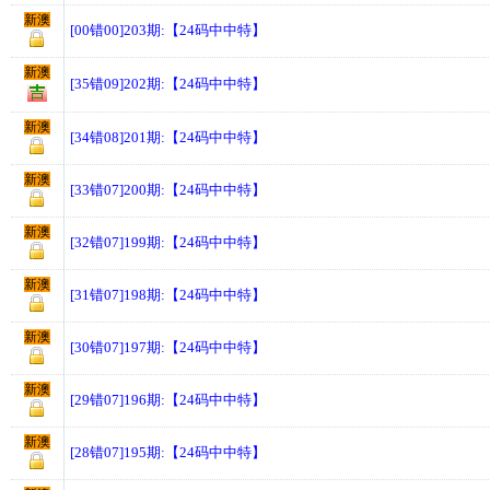
新澳
[00错00]203期:【24码中中特】
新澳
[35错09]202期:【24码中中特】
新澳
[34错08]201期:【24码中中特】
新澳
[33错07]200期:【24码中中特】
新澳
[32错07]199期:【24码中中特】
新澳
[31错07]198期:【24码中中特】
新澳
[30错07]197期:【24码中中特】
新澳
[29错07]196期:【24码中中特】
新澳
[28错07]195期:【24码中中特】