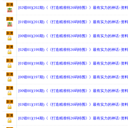
新澳
[02错00](202期)《《打造精准特26码特围》》最有实力的神话↑资
新澳
[01错00](201期)《《打造精准特26码特围》》最有实力的神话↑资
新澳
[00错00](200期)《《打造精准特26码特围》》最有实力的神话↑资
新澳
[02错01](199期)《《打造精准特26码特围》》最有实力的神话↑资
新澳
[01错00](198期)《《打造精准特26码特围》》最有实力的神话↑资
新澳
[00错00](197期)《《打造精准特26码特围》》最有实力的神话↑资
新澳
[00错00](196期)《《打造精准特26码特围》》最有实力的神话↑资
新澳
[03错01](195期)《《打造精准特26码特围》》最有实力的神话↑资
新澳
[02错01](194期)《《打造精准特26码特围》》最有实力的神话↑资