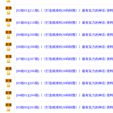
新澳
[02错01](211期)《《打造精准特26码特围》》最有实力的神话↑资
新澳
[01错00](210期)《《打造精准特26码特围》》最有实力的神话↑资
新澳
[00错00](209期)《《打造精准特26码特围》》最有实力的神话↑资
新澳
[08错03](208期)《《打造精准特26码特围》》最有实力的神话↑资
新澳
[07错02](207期)《《打造精准特26码特围》》最有实力的神话↑资
新澳
[06错02](206期)《《打造精准特26码特围》》最有实力的神话↑资
新澳
[05错01](205期)《《打造精准特26码特围》》最有实力的神话↑资
新澳
[04错01](204期)《《打造精准特26码特围》》最有实力的神话↑资
新澳
[03错00](203期)《《打造精准特26码特围》》最有实力的神话↑资