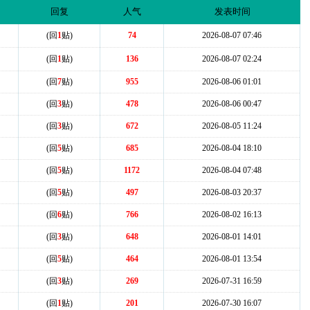
回复
人气
发表时间
(回
1
贴)
74
2026-08-07 07:46
(回
1
贴)
136
2026-08-07 02:24
(回
7
贴)
955
2026-08-06 01:01
(回
3
贴)
478
2026-08-06 00:47
(回
3
贴)
672
2026-08-05 11:24
(回
5
贴)
685
2026-08-04 18:10
(回
5
贴)
1172
2026-08-04 07:48
(回
5
贴)
497
2026-08-03 20:37
(回
6
贴)
766
2026-08-02 16:13
(回
3
贴)
648
2026-08-01 14:01
(回
5
贴)
464
2026-08-01 13:54
(回
3
贴)
269
2026-07-31 16:59
(回
1
贴)
201
2026-07-30 16:07