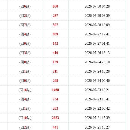
(回
6
贴)
650
2026-07-30 04:28
(回
2
贴)
287
2026-07-29 08:59
(回
7
贴)
597
2026-07-28 18:09
(回
4
贴)
839
2026-07-27 17:41
(回
0
贴)
142
2026-07-27 01:41
(回
3
贴)
410
2026-07-26 18:13
(回
0
贴)
159
2026-07-24 23:10
(回
1
贴)
211
2026-07-24 13:28
(回
0
贴)
268
2026-07-24 00:46
(回
16
贴)
1468
2026-07-23 18:21
(回
4
贴)
734
2026-07-23 15:41
(回
1
贴)
263
2026-07-22 05:42
(回
10
贴)
2623
2026-07-21 15:39
(回
2
贴)
441
2026-07-21 15:27