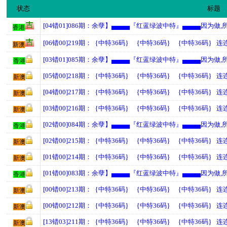
状态
标题
[04错01]086期：余孽】▄▄▄▄『红蓝绿波中特』▄▄▄▄因为做
香港
[06错00]219期：｛中特36码｝ ｛中特36码｝ ｛中特36码｝ 
新澳
[03错01]085期：余孽】▄▄▄▄『红蓝绿波中特』▄▄▄▄因为做
香港
[05错00]218期：｛中特36码｝ ｛中特36码｝ ｛中特36码｝ 
新澳
[04错00]217期：｛中特36码｝ ｛中特36码｝ ｛中特36码｝ 
新澳
[03错00]216期：｛中特36码｝ ｛中特36码｝ ｛中特36码｝ 
新澳
[02错00]084期：余孽】▄▄▄▄『红蓝绿波中特』▄▄▄▄因为做
香港
[02错00]215期：｛中特36码｝ ｛中特36码｝ ｛中特36码｝ 
新澳
[01错00]214期：｛中特36码｝ ｛中特36码｝ ｛中特36码｝ 
新澳
[01错00]083期：余孽】▄▄▄▄『红蓝绿波中特』▄▄▄▄因为做
香港
[00错00]213期：｛中特36码｝ ｛中特36码｝ ｛中特36码｝ 
新澳
[00错00]212期：｛中特36码｝ ｛中特36码｝ ｛中特36码｝ 
新澳
[13错03]211期：｛中特36码｝ ｛中特36码｝ ｛中特36码｝ 
新澳