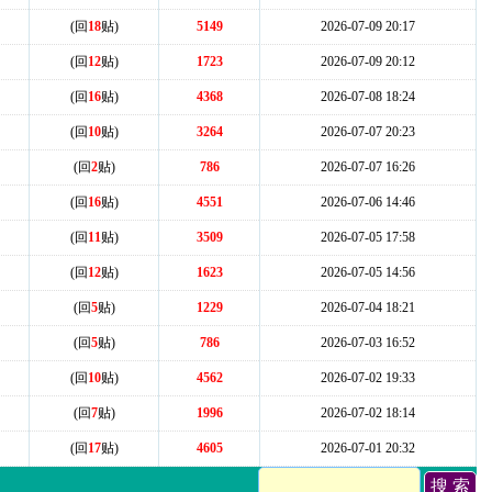
(回
18
贴)
5149
2026-07-09 20:17
(回
12
贴)
1723
2026-07-09 20:12
(回
16
贴)
4368
2026-07-08 18:24
(回
10
贴)
3264
2026-07-07 20:23
(回
2
贴)
786
2026-07-07 16:26
(回
16
贴)
4551
2026-07-06 14:46
(回
11
贴)
3509
2026-07-05 17:58
(回
12
贴)
1623
2026-07-05 14:56
(回
5
贴)
1229
2026-07-04 18:21
(回
5
贴)
786
2026-07-03 16:52
(回
10
贴)
4562
2026-07-02 19:33
(回
7
贴)
1996
2026-07-02 18:14
(回
17
贴)
4605
2026-07-01 20:32