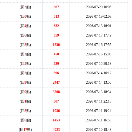
(回
2
贴)
367
2026-07-20 16:05
(回
0
贴)
513
2026-07-19 02:08
(回
4
贴)
632
2026-07-18 18:01
(回
6
贴)
859
2026-07-17 17:49
(回
8
贴)
1230
2026-07-16 17:55
(回
3
贴)
450
2026-07-16 15:06
(回
5
贴)
739
2026-07-15 20:18
(回
5
贴)
596
2026-07-14 16:12
(回
9
贴)
2447
2026-07-14 13:50
(回
9
贴)
3208
2026-07-13 18:34
(回
1
贴)
607
2026-07-11 22:13
(回
8
贴)
1036
2026-07-11 19:24
(回
6
贴)
1453
2026-07-11 16:53
(回
17
贴)
4023
2026-07-10 18:43