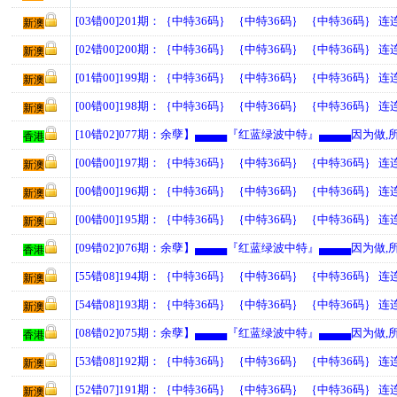
[03错00]201期：｛中特36码｝ ｛中特36码｝ ｛中特36码｝ 
新澳
[02错00]200期：｛中特36码｝ ｛中特36码｝ ｛中特36码｝ 
新澳
[01错00]199期：｛中特36码｝ ｛中特36码｝ ｛中特36码｝ 
新澳
[00错00]198期：｛中特36码｝ ｛中特36码｝ ｛中特36码｝ 
新澳
[10错02]077期：余孽】▄▄▄▄『红蓝绿波中特』▄▄▄▄因为做
香港
[00错00]197期：｛中特36码｝ ｛中特36码｝ ｛中特36码｝ 
新澳
[00错00]196期：｛中特36码｝ ｛中特36码｝ ｛中特36码｝ 
新澳
[00错00]195期：｛中特36码｝ ｛中特36码｝ ｛中特36码｝ 
新澳
[09错02]076期：余孽】▄▄▄▄『红蓝绿波中特』▄▄▄▄因为做
香港
[55错08]194期：｛中特36码｝ ｛中特36码｝ ｛中特36码｝ 
新澳
[54错08]193期：｛中特36码｝ ｛中特36码｝ ｛中特36码｝ 
新澳
[08错02]075期：余孽】▄▄▄▄『红蓝绿波中特』▄▄▄▄因为做
香港
[53错08]192期：｛中特36码｝ ｛中特36码｝ ｛中特36码｝ 
新澳
[52错07]191期：｛中特36码｝ ｛中特36码｝ ｛中特36码｝ 
新澳