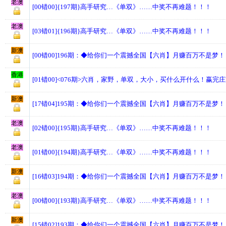
老澳
[00错00]{197期}高手研究…《单双》……中奖不再难题！！！
老澳
[03错01]{196期}高手研究…《单双》……中奖不再难题！！！
新澳
[00错00]196期：◆给你们一个震撼全国【六肖】月赚百万不是梦！
香港
[01错00]<076期>六肖，家野，单双，大小，买什么开什么！赢完
新澳
[17错04]195期：◆给你们一个震撼全国【六肖】月赚百万不是梦！
老澳
[02错00]{195期}高手研究…《单双》……中奖不再难题！！！
老澳
[01错00]{194期}高手研究…《单双》……中奖不再难题！！！
新澳
[16错03]194期：◆给你们一个震撼全国【六肖】月赚百万不是梦！
老澳
[00错00]{193期}高手研究…《单双》……中奖不再难题！！！
新澳
[15错02]193期：◆给你们一个震撼全国【六肖】月赚百万不是梦！