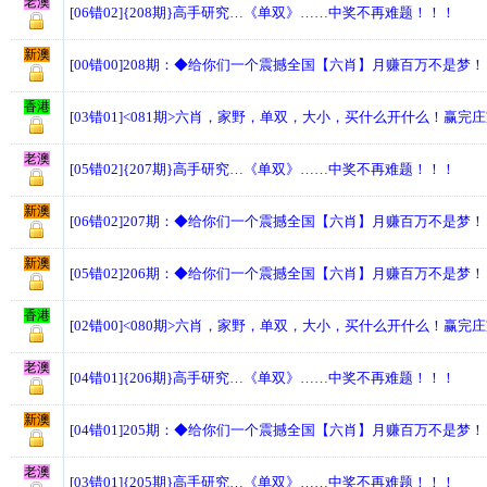
老澳
[06错02]{208期}高手研究…《单双》……中奖不再难题！！！
新澳
[00错00]208期：◆给你们一个震撼全国【六肖】月赚百万不是梦！
香港
[03错01]<081期>六肖，家野，单双，大小，买什么开什么！赢完
老澳
[05错02]{207期}高手研究…《单双》……中奖不再难题！！！
新澳
[06错02]207期：◆给你们一个震撼全国【六肖】月赚百万不是梦！
新澳
[05错02]206期：◆给你们一个震撼全国【六肖】月赚百万不是梦！
香港
[02错00]<080期>六肖，家野，单双，大小，买什么开什么！赢完
老澳
[04错01]{206期}高手研究…《单双》……中奖不再难题！！！
新澳
[04错01]205期：◆给你们一个震撼全国【六肖】月赚百万不是梦！
老澳
[03错01]{205期}高手研究…《单双》……中奖不再难题！！！