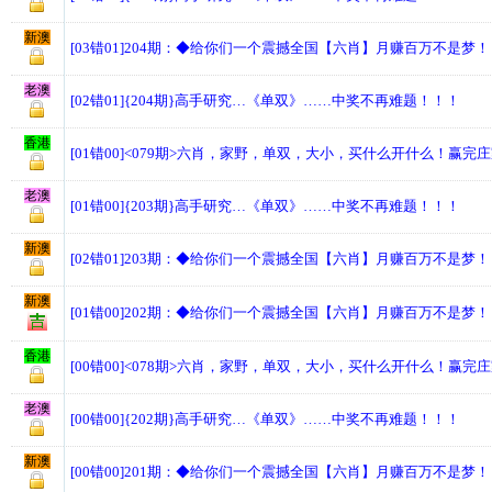
新澳
[03错01]204期：◆给你们一个震撼全国【六肖】月赚百万不是梦！
老澳
[02错01]{204期}高手研究…《单双》……中奖不再难题！！！
香港
[01错00]<079期>六肖，家野，单双，大小，买什么开什么！赢完
老澳
[01错00]{203期}高手研究…《单双》……中奖不再难题！！！
新澳
[02错01]203期：◆给你们一个震撼全国【六肖】月赚百万不是梦！
新澳
[01错00]202期：◆给你们一个震撼全国【六肖】月赚百万不是梦！
香港
[00错00]<078期>六肖，家野，单双，大小，买什么开什么！赢完
老澳
[00错00]{202期}高手研究…《单双》……中奖不再难题！！！
新澳
[00错00]201期：◆给你们一个震撼全国【六肖】月赚百万不是梦！