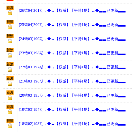
新澳
[26错04]201期，◆→【权威】【平特1尾】←◆▃▃已更新▃▃
新澳
[25错04]200期，◆→【权威】【平特1尾】←◆▃▃已更新▃▃
新澳
[24错03]199期，◆→【权威】【平特1尾】←◆▃▃已更新▃▃
新澳
[23错03]198期，◆→【权威】【平特1尾】←◆▃▃已更新▃▃
新澳
[22错03]197期，◆→【权威】【平特1尾】←◆▃▃已更新▃▃
新澳
[21错03]196期，◆→【权威】【平特1尾】←◆▃▃已更新▃▃
新澳
[20错03]195期，◆→【权威】【平特1尾】←◆▃▃已更新▃▃
新澳
[19错03]194期，◆→【权威】【平特1尾】←◆▃▃已更新▃▃
新澳
[18错02]193期，◆→【权威】【平特1尾】←◆▃▃已更新▃▃