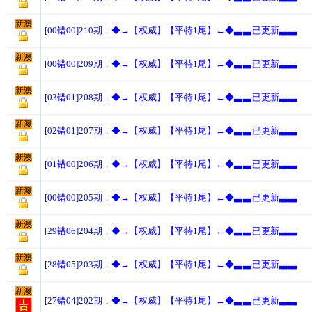
新澳
[00错00]210期，◆→【权威】【平特1尾】←◆▃▃已更新▃▃
新澳
[00错00]209期，◆→【权威】【平特1尾】←◆▃▃已更新▃▃
新澳
[03错01]208期，◆→【权威】【平特1尾】←◆▃▃已更新▃▃
新澳
[02错01]207期，◆→【权威】【平特1尾】←◆▃▃已更新▃▃
新澳
[01错00]206期，◆→【权威】【平特1尾】←◆▃▃已更新▃▃
新澳
[00错00]205期，◆→【权威】【平特1尾】←◆▃▃已更新▃▃
新澳
[29错06]204期，◆→【权威】【平特1尾】←◆▃▃已更新▃▃
新澳
[28错05]203期，◆→【权威】【平特1尾】←◆▃▃已更新▃▃
新澳
[27错04]202期，◆→【权威】【平特1尾】←◆▃▃已更新▃▃