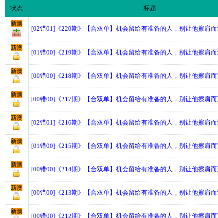
状态
标题
新澳
[02错01]《220期》【合双单】机会留给有准备的人，别让他擦肩
新澳
[01错00]《219期》【合双单】机会留给有准备的人，别让他擦肩
新澳
[00错00]《218期》【合双单】机会留给有准备的人，别让他擦肩
新澳
[00错00]《217期》【合双单】机会留给有准备的人，别让他擦肩
新澳
[02错01]《216期》【合双单】机会留给有准备的人，别让他擦肩
新澳
[01错00]《215期》【合双单】机会留给有准备的人，别让他擦肩
新澳
[00错00]《214期》【合双单】机会留给有准备的人，别让他擦肩
新澳
[00错00]《213期》【合双单】机会留给有准备的人，别让他擦肩
新澳
[00错00]《212期》【合双单】机会留给有准备的人，别让他擦肩