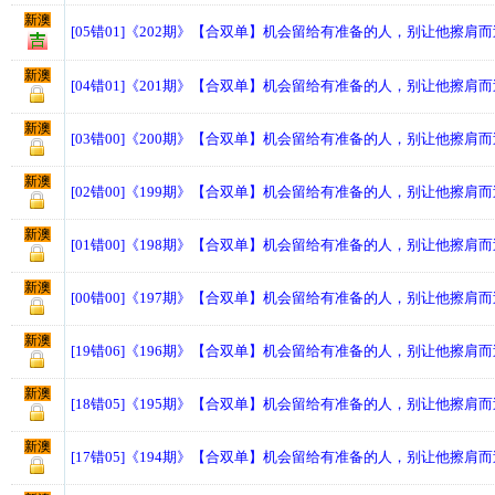
新澳
[05错01]《202期》【合双单】机会留给有准备的人，别让他擦肩
新澳
[04错01]《201期》【合双单】机会留给有准备的人，别让他擦肩
新澳
[03错00]《200期》【合双单】机会留给有准备的人，别让他擦肩
新澳
[02错00]《199期》【合双单】机会留给有准备的人，别让他擦肩
新澳
[01错00]《198期》【合双单】机会留给有准备的人，别让他擦肩
新澳
[00错00]《197期》【合双单】机会留给有准备的人，别让他擦肩
新澳
[19错06]《196期》【合双单】机会留给有准备的人，别让他擦肩
新澳
[18错05]《195期》【合双单】机会留给有准备的人，别让他擦肩
新澳
[17错05]《194期》【合双单】机会留给有准备的人，别让他擦肩