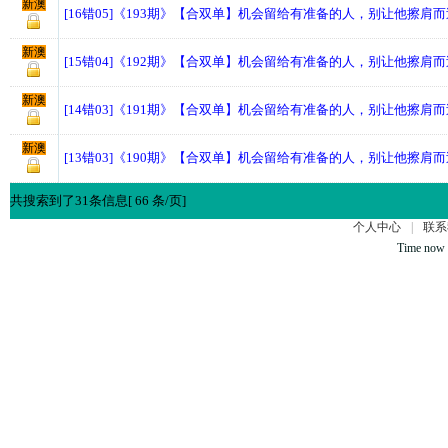
新澳
[16错05]《193期》【合双单】机会留给有准备的人，别让他擦肩
新澳
[15错04]《192期》【合双单】机会留给有准备的人，别让他擦肩
新澳
[14错03]《191期》【合双单】机会留给有准备的人，别让他擦肩
新澳
[13错03]《190期》【合双单】机会留给有准备的人，别让他擦肩
共搜索到了31条信息[ 66 条/页]
个人中心
|
联系
Time now 