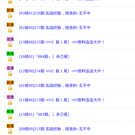
新澳
[03错01]216期:实战经验，很准的~五不中
新澳
[02错00]215期:实战经验，很准的~五不中
老澳
[13错00]215期:≮≮≮〖殺 1 尾〗≮≮≮资料连连大中！
香港
[16错01]『084期』〖杀①尾〗
老澳
[12错00]214期:≮≮≮〖殺 1 尾〗≮≮≮资料连连大中！
新澳
[01错00]214期:实战经验，很准的~五不中
老澳
[11错00]213期:≮≮≮〖殺 1 尾〗≮≮≮资料连连大中！
香港
[15错01]『083期』〖杀①尾〗
新澳
[00错00]213期:实战经验，很准的~五不中