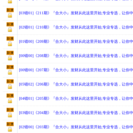
新澳
[03错01]《211期》『合大小』发财从此这里开始,专业专选，让你
新澳
[02错01]《210期》『合大小』发财从此这里开始,专业专选，让你
新澳
[01错00]《209期》『合大小』发财从此这里开始,专业专选，让你
新澳
[00错00]《208期》『合大小』发财从此这里开始,专业专选，让你
新澳
[00错00]《207期》『合大小』发财从此这里开始,专业专选，让你
新澳
[05错02]《206期》『合大小』发财从此这里开始,专业专选，让你
新澳
[04错01]《205期》『合大小』发财从此这里开始,专业专选，让你
新澳
[03错01]《204期》『合大小』发财从此这里开始,专业专选，让你
新澳
[02错00]《203期》『合大小』发财从此这里开始,专业专选，让你