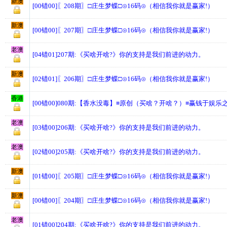
新澳
[00错00]〖208期〗□庄生梦蝶□⊙16码⊙（相信我你就是赢家!）
新澳
[00错00]〖207期〗□庄生梦蝶□⊙16码⊙（相信我你就是赢家!）
老澳
[04错01]207期:《买啥开啥?》你的支持是我们前进的动力。
新澳
[02错01]〖206期〗□庄生梦蝶□⊙16码⊙（相信我你就是赢家!）
香港
[00错00]080期:【香水没毒】≡原创（买啥？开啥？）≡赢钱于娱
老澳
[03错00]206期:《买啥开啥?》你的支持是我们前进的动力。
老澳
[02错00]205期:《买啥开啥?》你的支持是我们前进的动力。
新澳
[01错00]〖205期〗□庄生梦蝶□⊙16码⊙（相信我你就是赢家!）
新澳
[00错00]〖204期〗□庄生梦蝶□⊙16码⊙（相信我你就是赢家!）
老澳
[01错00]204期:《买啥开啥?》你的支持是我们前进的动力。