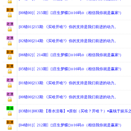
新澳
[00错00]〖215期〗□庄生梦蝶□⊙16码⊙（相信我你就是赢家!）
老澳
[03错01]215期:《买啥开啥?》你的支持是我们前进的动力。
老澳
[02错00]214期:《买啥开啥?》你的支持是我们前进的动力。
新澳
[06错02]〖214期〗□庄生梦蝶□⊙16码⊙（相信我你就是赢家!）
新澳
[05错01]〖213期〗□庄生梦蝶□⊙16码⊙（相信我你就是赢家!）
老澳
[01错00]213期:《买啥开啥?》你的支持是我们前进的动力。
老澳
[00错00]212期:《买啥开啥?》你的支持是我们前进的动力。
香港
[03错01]083期:【香水没毒】≡原创（买啥？开啥？）≡赢钱于娱
新澳
[04错01]〖212期〗□庄生梦蝶□⊙16码⊙（相信我你就是赢家!）