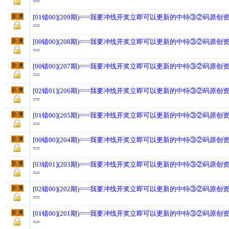
==
新澳
[01错00](209期)===我要冲线开奖立即可以更新的中特③②码原
==
新澳
[00错00](208期)===我要冲线开奖立即可以更新的中特③②码原
==
新澳
[00错00](207期)===我要冲线开奖立即可以更新的中特③②码原
==
新澳
[02错01](206期)===我要冲线开奖立即可以更新的中特③②码原
==
新澳
[01错00](205期)===我要冲线开奖立即可以更新的中特③②码原
==
新澳
[00错00](204期)===我要冲线开奖立即可以更新的中特③②码原
==
新澳
[03错01](203期)===我要冲线开奖立即可以更新的中特③②码原
==
新澳
[02错00](202期)===我要冲线开奖立即可以更新的中特③②码原
==
新澳
[01错00](201期)===我要冲线开奖立即可以更新的中特③②码原
==