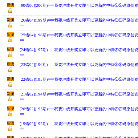
新澳
[00错00](200期)===我要冲线开奖立即可以更新的中特③②码原
==
新澳
[26错04](199期)===我要冲线开奖立即可以更新的中特③②码原
==
新澳
[25错04](198期)===我要冲线开奖立即可以更新的中特③②码原
==
新澳
[24错04](197期)===我要冲线开奖立即可以更新的中特③②码原
==
新澳
[23错04](196期)===我要冲线开奖立即可以更新的中特③②码原
==
新澳
[22错03](195期)===我要冲线开奖立即可以更新的中特③②码原
==
新澳
[21错02](194期)===我要冲线开奖立即可以更新的中特③②码原
==
新澳
[20错02](193期)===我要冲线开奖立即可以更新的中特③②码原
==
新澳
[19错02](192期)===我要冲线开奖立即可以更新的中特③②码原
==