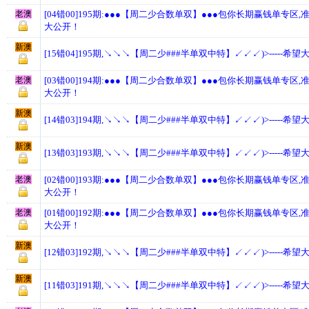
老澳
[04错00]195期:●●●【周二少合数单双】●●●包你长期赢钱单专区
大公开！
新澳
[15错04]195期,↘↘↘【周二少###半单双中特】↙↙↙)>-----
老澳
[03错00]194期:●●●【周二少合数单双】●●●包你长期赢钱单专区
大公开！
新澳
[14错03]194期,↘↘↘【周二少###半单双中特】↙↙↙)>-----
新澳
[13错03]193期,↘↘↘【周二少###半单双中特】↙↙↙)>-----
老澳
[02错00]193期:●●●【周二少合数单双】●●●包你长期赢钱单专区
大公开！
老澳
[01错00]192期:●●●【周二少合数单双】●●●包你长期赢钱单专区
大公开！
新澳
[12错03]192期,↘↘↘【周二少###半单双中特】↙↙↙)>-----
新澳
[11错03]191期,↘↘↘【周二少###半单双中特】↙↙↙)>-----