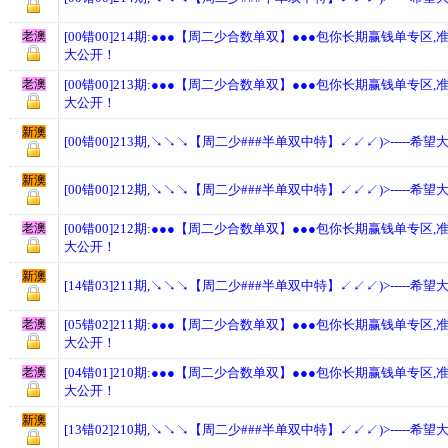
老澳
[00错00]214期:●●●【周二少合数单双】●●●包你长期赢钱单专区
大公开！
老澳
[00错00]213期:●●●【周二少合数单双】●●●包你长期赢钱单专区
大公开！
新澳
[00错00]213期,↘↘↘【周二少###半单双中特】↙↙↙)>-----
新澳
[00错00]212期,↘↘↘【周二少###半单双中特】↙↙↙)>-----
老澳
[00错00]212期:●●●【周二少合数单双】●●●包你长期赢钱单专区
大公开！
新澳
[14错03]211期,↘↘↘【周二少###半单双中特】↙↙↙)>-----
老澳
[05错02]211期:●●●【周二少合数单双】●●●包你长期赢钱单专区
大公开！
老澳
[04错01]210期:●●●【周二少合数单双】●●●包你长期赢钱单专区
大公开！
新澳
[13错02]210期,↘↘↘【周二少###半单双中特】↙↙↙)>-----