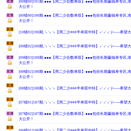
老澳
[00错00]191期:●●●【周二少合数单双】●●●包你长期赢钱单专区
大公开！
老澳
[00错00]190期:●●●【周二少合数单双】●●●包你长期赢钱单专区
大公开！
新澳
[10错03]190期,↘↘↘【周二少###半单双中特】↙↙↙)>-----
新澳
[09错02]189期,↘↘↘【周二少###半单双中特】↙↙↙)>-----
老澳
[09错03]189期:●●●【周二少合数单双】●●●包你长期赢钱单专区
大公开！
老澳
[08错02]188期:●●●【周二少合数单双】●●●包你长期赢钱单专区
大公开！
新澳
[08错02]188期,↘↘↘【周二少###半单双中特】↙↙↙)>-----
新澳
[07错01]187期,↘↘↘【周二少###半单双中特】↙↙↙)>-----
老澳
[07错02]187期:●●●【周二少合数单双】●●●包你长期赢钱单专区
大公开！
新澳
[06错01]186期,↘↘↘【周二少###半单双中特】↙↙↙)>-----