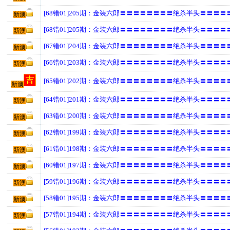
[68错01]205期：金装六郎〓〓〓〓〓〓〓〓绝杀半头〓〓〓
新澳
[68错01]205期：金装六郎〓〓〓〓〓〓〓〓绝杀半头〓〓〓
新澳
[67错01]204期：金装六郎〓〓〓〓〓〓〓〓绝杀半头〓〓〓
新澳
[66错01]203期：金装六郎〓〓〓〓〓〓〓〓绝杀半头〓〓〓
新澳
[65错01]202期：金装六郎〓〓〓〓〓〓〓〓绝杀半头〓〓〓
新澳
[64错01]201期：金装六郎〓〓〓〓〓〓〓〓绝杀半头〓〓〓
新澳
[63错01]200期：金装六郎〓〓〓〓〓〓〓〓绝杀半头〓〓〓
新澳
[62错01]199期：金装六郎〓〓〓〓〓〓〓〓绝杀半头〓〓〓
新澳
[61错01]198期：金装六郎〓〓〓〓〓〓〓〓绝杀半头〓〓〓
新澳
[60错01]197期：金装六郎〓〓〓〓〓〓〓〓绝杀半头〓〓〓
新澳
[59错01]196期：金装六郎〓〓〓〓〓〓〓〓绝杀半头〓〓〓
新澳
[58错01]195期：金装六郎〓〓〓〓〓〓〓〓绝杀半头〓〓〓
新澳
[57错01]194期：金装六郎〓〓〓〓〓〓〓〓绝杀半头〓〓〓
新澳