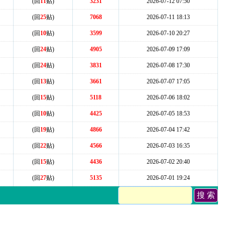
(回
11
贴)
3231
2026-07-12 07:50
(回
25
贴)
7068
2026-07-11 18:13
(回
10
贴)
3599
2026-07-10 20:27
(回
24
贴)
4905
2026-07-09 17:09
(回
24
贴)
3831
2026-07-08 17:30
(回
13
贴)
3661
2026-07-07 17:05
(回
15
贴)
5118
2026-07-06 18:02
(回
10
贴)
4425
2026-07-05 18:53
(回
19
贴)
4866
2026-07-04 17:42
(回
22
贴)
4566
2026-07-03 16:35
(回
15
贴)
4436
2026-07-02 20:40
(回
27
贴)
5135
2026-07-01 19:24