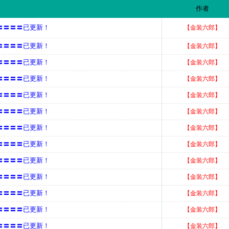
作者
〓〓〓〓〓已更新！
【金装六郎】
〓〓〓〓〓已更新！
【金装六郎】
〓〓〓〓〓已更新！
【金装六郎】
〓〓〓〓〓已更新！
【金装六郎】
〓〓〓〓〓已更新！
【金装六郎】
〓〓〓〓〓已更新！
【金装六郎】
〓〓〓〓〓已更新！
【金装六郎】
〓〓〓〓〓已更新！
【金装六郎】
〓〓〓〓〓已更新！
【金装六郎】
〓〓〓〓〓已更新！
【金装六郎】
〓〓〓〓〓已更新！
【金装六郎】
〓〓〓〓〓已更新！
【金装六郎】
〓〓〓〓〓已更新！
【金装六郎】