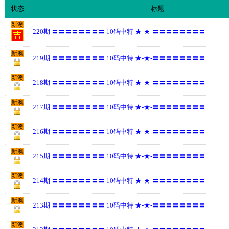
状态
标题
新澳
220期 〓〓〓〓〓〓〓〓 10码中特 ★-★-〓〓〓〓〓〓〓〓
新澳
219期 〓〓〓〓〓〓〓〓 10码中特 ★-★-〓〓〓〓〓〓〓〓
新澳
218期 〓〓〓〓〓〓〓〓 10码中特 ★-★-〓〓〓〓〓〓〓〓
新澳
217期 〓〓〓〓〓〓〓〓 10码中特 ★-★-〓〓〓〓〓〓〓〓
新澳
216期 〓〓〓〓〓〓〓〓 10码中特 ★-★-〓〓〓〓〓〓〓〓
新澳
215期 〓〓〓〓〓〓〓〓 10码中特 ★-★-〓〓〓〓〓〓〓〓
新澳
214期 〓〓〓〓〓〓〓〓 10码中特 ★-★-〓〓〓〓〓〓〓〓
新澳
213期 〓〓〓〓〓〓〓〓 10码中特 ★-★-〓〓〓〓〓〓〓〓
新澳