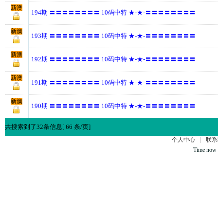
新澳
194期 〓〓〓〓〓〓〓〓 10码中特 ★-★-〓〓〓〓〓〓〓〓
新澳
193期 〓〓〓〓〓〓〓〓 10码中特 ★-★-〓〓〓〓〓〓〓〓
新澳
192期 〓〓〓〓〓〓〓〓 10码中特 ★-★-〓〓〓〓〓〓〓〓
新澳
191期 〓〓〓〓〓〓〓〓 10码中特 ★-★-〓〓〓〓〓〓〓〓
新澳
190期 〓〓〓〓〓〓〓〓 10码中特 ★-★-〓〓〓〓〓〓〓〓
共搜索到了32条信息[ 66 条/页]
个人中心
|
联系
Time now 