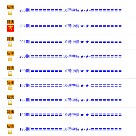
新澳
203期 〓〓〓〓〓〓〓〓 10码中特 ★-★-〓〓〓〓〓〓〓〓
新澳
202期 〓〓〓〓〓〓〓〓 10码中特 ★-★-〓〓〓〓〓〓〓〓
新澳
201期 〓〓〓〓〓〓〓〓 10码中特 ★-★-〓〓〓〓〓〓〓〓
新澳
200期 〓〓〓〓〓〓〓〓 10码中特 ★-★-〓〓〓〓〓〓〓〓
新澳
199期 〓〓〓〓〓〓〓〓 10码中特 ★-★-〓〓〓〓〓〓〓〓
新澳
197期 〓〓〓〓〓〓〓〓 10码中特 ★-★-〓〓〓〓〓〓〓〓
新澳
197期 〓〓〓〓〓〓〓〓 10码中特 ★-★-〓〓〓〓〓〓〓〓
新澳
196期 〓〓〓〓〓〓〓〓 10码中特 ★-★-〓〓〓〓〓〓〓〓
新澳
195期 〓〓〓〓〓〓〓〓 10码中特 ★-★-〓〓〓〓〓〓〓〓