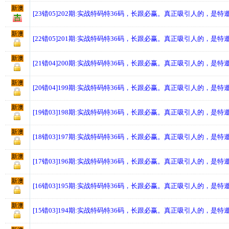
新澳
[23错05]202期:实战特码特36码，长跟必赢。真正吸引人的，是
新澳
[22错05]201期:实战特码特36码，长跟必赢。真正吸引人的，是
新澳
[21错04]200期:实战特码特36码，长跟必赢。真正吸引人的，是
新澳
[20错04]199期:实战特码特36码，长跟必赢。真正吸引人的，是
新澳
[19错03]198期:实战特码特36码，长跟必赢。真正吸引人的，是
新澳
[18错03]197期:实战特码特36码，长跟必赢。真正吸引人的，是
新澳
[17错03]196期:实战特码特36码，长跟必赢。真正吸引人的，是
新澳
[16错03]195期:实战特码特36码，长跟必赢。真正吸引人的，是
新澳
[15错03]194期:实战特码特36码，长跟必赢。真正吸引人的，是