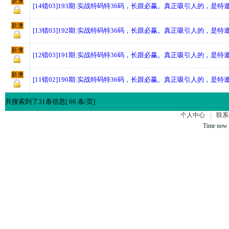
新澳
[14错03]193期:实战特码特36码，长跟必赢。真正吸引人的，是
新澳
[13错03]192期:实战特码特36码，长跟必赢。真正吸引人的，是
新澳
[12错03]191期:实战特码特36码，长跟必赢。真正吸引人的，是
新澳
[11错02]190期:实战特码特36码，长跟必赢。真正吸引人的，是
共搜索到了31条信息[ 66 条/页]
个人中心
|
联系
Time now 