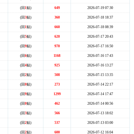
(回
1
贴)
649
2026-07-19 07:30
(回
3
贴)
360
2026-07-18 18:37
(回
1
贴)
660
2026-07-18 08:39
(回
5
贴)
620
2026-07-17 20:43
(回
9
贴)
970
2026-07-17 16:50
(回
6
贴)
1168
2026-07-16 17:43
(回
4
贴)
925
2026-07-16 13:27
(回
2
贴)
508
2026-07-15 13:35
(回
0
贴)
273
2026-07-14 22:17
(回
9
贴)
1299
2026-07-14 17:47
(回
0
贴)
462
2026-07-14 00:56
(回
3
贴)
566
2026-07-13 18:02
(回
2
贴)
537
2026-07-13 03:00
(回
2
贴)
600
2026-07-12 16:04