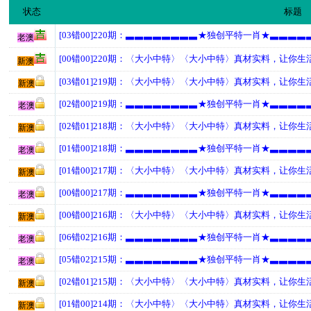
状态
标题
[03错00]220期：▃▃▃▃▃▃▃▃★独创平特一肖★▃▃▃
老澳
[00错00]220期：〈大小中特〉〈大小中特〉真材实料，让你
新澳
[03错01]219期：〈大小中特〉〈大小中特〉真材实料，让你
新澳
[02错00]219期：▃▃▃▃▃▃▃▃★独创平特一肖★▃▃▃
老澳
[02错01]218期：〈大小中特〉〈大小中特〉真材实料，让你
新澳
[01错00]218期：▃▃▃▃▃▃▃▃★独创平特一肖★▃▃▃
老澳
[01错00]217期：〈大小中特〉〈大小中特〉真材实料，让你
新澳
[00错00]217期：▃▃▃▃▃▃▃▃★独创平特一肖★▃▃▃
老澳
[00错00]216期：〈大小中特〉〈大小中特〉真材实料，让你
新澳
[06错02]216期：▃▃▃▃▃▃▃▃★独创平特一肖★▃▃▃
老澳
[05错02]215期：▃▃▃▃▃▃▃▃★独创平特一肖★▃▃▃
老澳
[02错01]215期：〈大小中特〉〈大小中特〉真材实料，让你
新澳
[01错00]214期：〈大小中特〉〈大小中特〉真材实料，让你
新澳