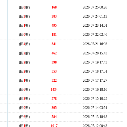
(回
0
贴)
168
2026-07-25 00:26
(回
3
贴)
383
2026-07-24 01:13
(回
1
贴)
495
2026-07-23 14:01
(回
0
贴)
181
2026-07-22 02:46
(回
4
贴)
541
2026-07-21 16:03
(回
2
贴)
462
2026-07-20 15:43
(回
2
贴)
398
2026-07-19 17:43
(回
2
贴)
553
2026-07-18 17:51
(回
1
贴)
522
2026-07-17 17:27
(回
6
贴)
1434
2026-07-16 18:16
(回
2
贴)
578
2026-07-15 10:25
(回
0
贴)
395
2026-07-14 03:51
(回
6
贴)
584
2026-07-13 18:18
(回
1
贴)
1017
2026-07-12 00:43