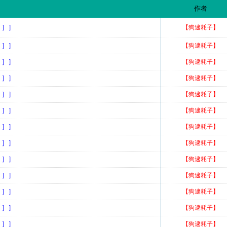
作者
］］］
【狗逮耗子】
］］］
【狗逮耗子】
］］］
【狗逮耗子】
］］］
【狗逮耗子】
］］］
【狗逮耗子】
］］］
【狗逮耗子】
］］］
【狗逮耗子】
］］］
【狗逮耗子】
］］］
【狗逮耗子】
］］］
【狗逮耗子】
］］］
【狗逮耗子】
］］］
【狗逮耗子】
］］］
【狗逮耗子】