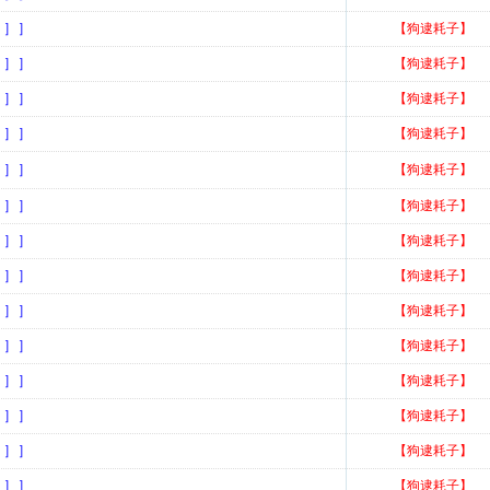
］］］
【狗逮耗子】
］］］
【狗逮耗子】
］］］
【狗逮耗子】
］］］
【狗逮耗子】
］］］
【狗逮耗子】
］］］
【狗逮耗子】
］］］
【狗逮耗子】
］］］
【狗逮耗子】
］］］
【狗逮耗子】
］］］
【狗逮耗子】
］］］
【狗逮耗子】
］］］
【狗逮耗子】
］］］
【狗逮耗子】
］］］
【狗逮耗子】