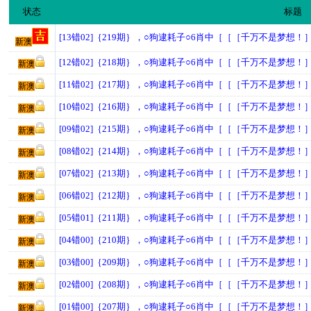
状态
标题
[13错02]｛219期｝，○狗逮耗子○6肖中［［［千万不是梦想！
新澳
[12错02]｛218期｝，○狗逮耗子○6肖中［［［千万不是梦想！
新澳
[11错02]｛217期｝，○狗逮耗子○6肖中［［［千万不是梦想！
新澳
[10错02]｛216期｝，○狗逮耗子○6肖中［［［千万不是梦想！
新澳
[09错02]｛215期｝，○狗逮耗子○6肖中［［［千万不是梦想！
新澳
[08错02]｛214期｝，○狗逮耗子○6肖中［［［千万不是梦想！
新澳
[07错02]｛213期｝，○狗逮耗子○6肖中［［［千万不是梦想！
新澳
[06错02]｛212期｝，○狗逮耗子○6肖中［［［千万不是梦想！
新澳
[05错01]｛211期｝，○狗逮耗子○6肖中［［［千万不是梦想！
新澳
[04错00]｛210期｝，○狗逮耗子○6肖中［［［千万不是梦想！
新澳
[03错00]｛209期｝，○狗逮耗子○6肖中［［［千万不是梦想！
新澳
[02错00]｛208期｝，○狗逮耗子○6肖中［［［千万不是梦想！
新澳
[01错00]｛207期｝，○狗逮耗子○6肖中［［［千万不是梦想！
新澳