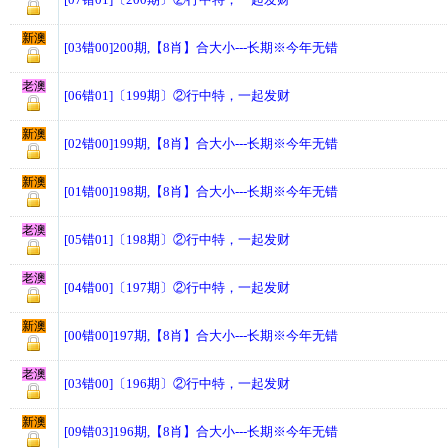
新澳
[03错00]200期,【8肖】合大小---长期※今年无错
老澳
[06错01]〔199期〕②行中特，一起发财
新澳
[02错00]199期,【8肖】合大小---长期※今年无错
新澳
[01错00]198期,【8肖】合大小---长期※今年无错
老澳
[05错01]〔198期〕②行中特，一起发财
老澳
[04错00]〔197期〕②行中特，一起发财
新澳
[00错00]197期,【8肖】合大小---长期※今年无错
老澳
[03错00]〔196期〕②行中特，一起发财
新澳
[09错03]196期,【8肖】合大小---长期※今年无错