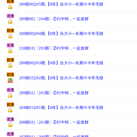
新澳
[00错00]205期,【8肖】合大小---长期※今年无错
老澳
[00错00]〔204期〕②行中特，一起发财
新澳
[00错00]204期,【8肖】合大小---长期※今年无错
老澳
[10错03]〔203期〕②行中特，一起发财
新澳
[00错00]203期,【8肖】合大小---长期※今年无错
新澳
[05错02]202期,【8肖】合大小---长期※今年无错
老澳
[09错02]〔202期〕②行中特，一起发财
新澳
[04错01]201期,【8肖】合大小---长期※今年无错
老澳
[08错02]〔201期〕②行中特，一起发财
老澳
[07错01]〔200期〕②行中特，一起发财