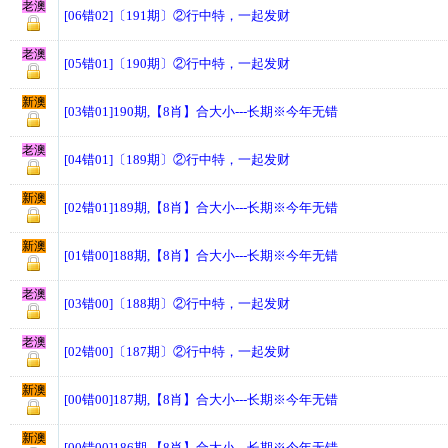
老澳
[06错02]〔191期〕②行中特，一起发财
老澳
[05错01]〔190期〕②行中特，一起发财
新澳
[03错01]190期,【8肖】合大小---长期※今年无错
老澳
[04错01]〔189期〕②行中特，一起发财
新澳
[02错01]189期,【8肖】合大小---长期※今年无错
新澳
[01错00]188期,【8肖】合大小---长期※今年无错
老澳
[03错00]〔188期〕②行中特，一起发财
老澳
[02错00]〔187期〕②行中特，一起发财
新澳
[00错00]187期,【8肖】合大小---长期※今年无错
新澳
[00错00]186期,【8肖】合大小---长期※今年无错