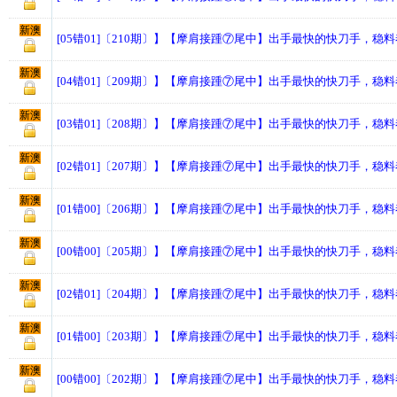
新澳
[05错01]〔210期〕】【摩肩接踵⑦尾中】出手最快的快刀手，稳
新澳
[04错01]〔209期〕】【摩肩接踵⑦尾中】出手最快的快刀手，稳
新澳
[03错01]〔208期〕】【摩肩接踵⑦尾中】出手最快的快刀手，稳
新澳
[02错01]〔207期〕】【摩肩接踵⑦尾中】出手最快的快刀手，稳
新澳
[01错00]〔206期〕】【摩肩接踵⑦尾中】出手最快的快刀手，稳
新澳
[00错00]〔205期〕】【摩肩接踵⑦尾中】出手最快的快刀手，稳
新澳
[02错01]〔204期〕】【摩肩接踵⑦尾中】出手最快的快刀手，稳
新澳
[01错00]〔203期〕】【摩肩接踵⑦尾中】出手最快的快刀手，稳
新澳
[00错00]〔202期〕】【摩肩接踵⑦尾中】出手最快的快刀手，稳