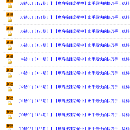
新澳
[08错00]〔192期〕】【摩肩接踵⑦尾中】出手最快的快刀手，稳
新澳
[07错00]〔191期〕】【摩肩接踵⑦尾中】出手最快的快刀手，稳
新澳
[06错00]〔190期〕】【摩肩接踵⑦尾中】出手最快的快刀手，稳
新澳
[05错00]〔189期〕】【摩肩接踵⑦尾中】出手最快的快刀手，稳
新澳
[04错00]〔188期〕】【摩肩接踵⑦尾中】出手最快的快刀手，稳
新澳
[03错00]〔187期〕】【摩肩接踵⑦尾中】出手最快的快刀手，稳
新澳
[02错00]〔186期〕】【摩肩接踵⑦尾中】出手最快的快刀手，稳
新澳
[01错00]〔185期〕】【摩肩接踵⑦尾中】出手最快的快刀手，稳
新澳
[00错00]〔184期〕】【摩肩接踵⑦尾中】出手最快的快刀手，稳
新澳
[10错03]〔183期〕】【摩肩接踵⑦尾中】出手最快的快刀手，稳