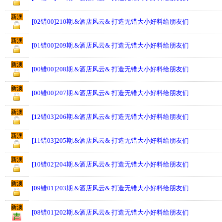
新澳
[02错00]210期.&酒店风云& 打造无错大小好料给朋友们
新澳
[01错00]209期.&酒店风云& 打造无错大小好料给朋友们
新澳
[00错00]208期.&酒店风云& 打造无错大小好料给朋友们
新澳
[00错00]207期.&酒店风云& 打造无错大小好料给朋友们
新澳
[12错03]206期.&酒店风云& 打造无错大小好料给朋友们
新澳
[11错03]205期.&酒店风云& 打造无错大小好料给朋友们
新澳
[10错02]204期.&酒店风云& 打造无错大小好料给朋友们
新澳
[09错01]203期.&酒店风云& 打造无错大小好料给朋友们
新澳
[08错01]202期.&酒店风云& 打造无错大小好料给朋友们