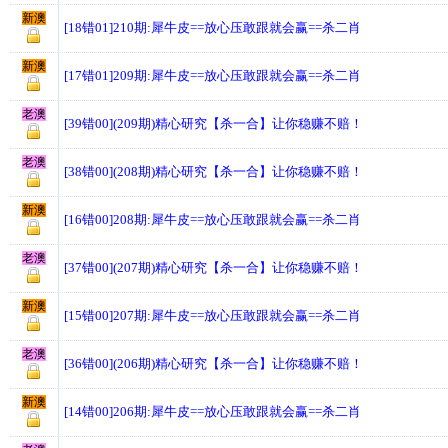
新澳
[18错01]210期:犀牛皮==放心压敢跟就会赢==杀二肖
新澳
[17错01]209期:犀牛皮==放心压敢跟就会赢==杀二肖
老澳
[39错00](209期)精心研究【杀一合】让你稳赚不赔！
老澳
[38错00](208期)精心研究【杀一合】让你稳赚不赔！
新澳
[16错00]208期:犀牛皮==放心压敢跟就会赢==杀二肖
老澳
[37错00](207期)精心研究【杀一合】让你稳赚不赔！
新澳
[15错00]207期:犀牛皮==放心压敢跟就会赢==杀二肖
老澳
[36错00](206期)精心研究【杀一合】让你稳赚不赔！
新澳
[14错00]206期:犀牛皮==放心压敢跟就会赢==杀二肖