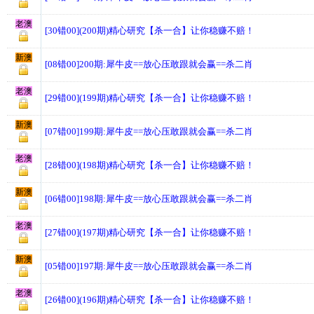
老澳
[30错00](200期)精心研究【杀一合】让你稳赚不赔！
新澳
[08错00]200期:犀牛皮==放心压敢跟就会赢==杀二肖
老澳
[29错00](199期)精心研究【杀一合】让你稳赚不赔！
新澳
[07错00]199期:犀牛皮==放心压敢跟就会赢==杀二肖
老澳
[28错00](198期)精心研究【杀一合】让你稳赚不赔！
新澳
[06错00]198期:犀牛皮==放心压敢跟就会赢==杀二肖
老澳
[27错00](197期)精心研究【杀一合】让你稳赚不赔！
新澳
[05错00]197期:犀牛皮==放心压敢跟就会赢==杀二肖
老澳
[26错00](196期)精心研究【杀一合】让你稳赚不赔！