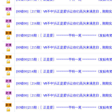
老澳
[00错00]〔217期〕Ⅶ不中卐正是爱卐让你们高兴来满意归，期期
老澳
[00错00]〔216期〕Ⅶ不中卐正是爱卐让你们高兴来满意归，期期
新澳
[01错00]216期：〖正是爱〗=======平特一尾 ========《发
老澳
[00错00]〔215期〕Ⅶ不中卐正是爱卐让你们高兴来满意归，期期
新澳
[00错00]215期：〖正是爱〗=======平特一尾 ========《发
新澳
[00错00]214期：〖正是爱〗=======平特一尾 ========《发
老澳
[00错00]〔214期〕Ⅶ不中卐正是爱卐让你们高兴来满意归，期期
老澳
[00错00]〔213期〕Ⅶ不中卐正是爱卐让你们高兴来满意归，期期
新澳
[03错01]213期：〖正是爱〗=======平特一尾 ========《发