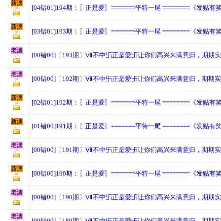
新澳
[04错01]194期：〖正是爱〗=======平特一尾 ========《发
新澳
[03错01]193期：〖正是爱〗=======平特一尾 ========《发
老澳
[00错00]〔193期〕Ⅶ不中卐正是爱卐让你们高兴来满意归，期期
老澳
[00错00]〔192期〕Ⅶ不中卐正是爱卐让你们高兴来满意归，期期
新澳
[02错01]192期：〖正是爱〗=======平特一尾 ========《发
新澳
[01错00]191期：〖正是爱〗=======平特一尾 ========《发
老澳
[00错00]〔191期〕Ⅶ不中卐正是爱卐让你们高兴来满意归，期期
新澳
[00错00]190期：〖正是爱〗=======平特一尾 ========《发
老澳
[00错00]〔190期〕Ⅶ不中卐正是爱卐让你们高兴来满意归，期期
老澳
[00错00]〔189期〕Ⅶ不中卐正是爱卐让你们高兴来满意归，期期