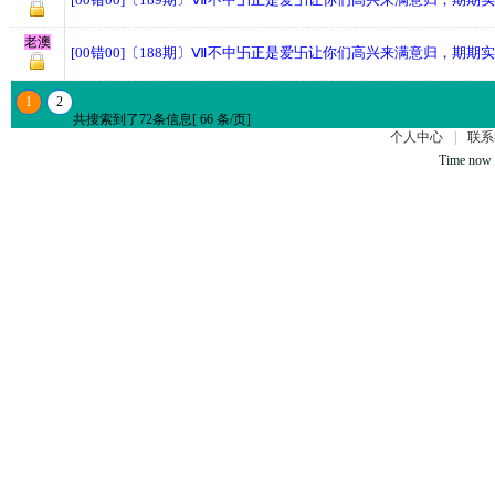
老澳
[00错00]〔188期〕Ⅶ不中卐正是爱卐让你们高兴来满意归，期期
1
2
共搜索到了72条信息[ 66 条/页]
个人中心
|
联系
Time now 