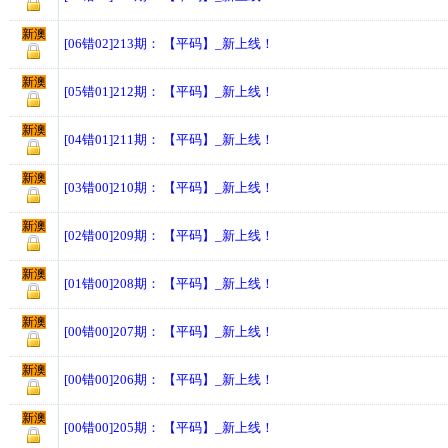
新澳
[06错02]213期： 【平码】_新上线！
新澳
[05错01]212期： 【平码】_新上线！
新澳
[04错01]211期： 【平码】_新上线！
新澳
[03错00]210期： 【平码】_新上线！
新澳
[02错00]209期： 【平码】_新上线！
新澳
[01错00]208期： 【平码】_新上线！
新澳
[00错00]207期： 【平码】_新上线！
新澳
[00错00]206期： 【平码】_新上线！
新澳
[00错00]205期： 【平码】_新上线！