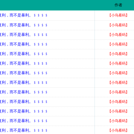
作者
是复利，而不是暴利。﹩﹩﹩﹩
【小鸟看码】
是复利，而不是暴利。﹩﹩﹩﹩
【小鸟看码】
是复利，而不是暴利。﹩﹩﹩﹩
【小鸟看码】
是复利，而不是暴利。﹩﹩﹩﹩
【小鸟看码】
是复利，而不是暴利。﹩﹩﹩﹩
【小鸟看码】
是复利，而不是暴利。﹩﹩﹩﹩
【小鸟看码】
是复利，而不是暴利。﹩﹩﹩﹩
【小鸟看码】
是复利，而不是暴利。﹩﹩﹩﹩
【小鸟看码】
是复利，而不是暴利。﹩﹩﹩﹩
【小鸟看码】
是复利，而不是暴利。﹩﹩﹩﹩
【小鸟看码】
是复利，而不是暴利。﹩﹩﹩﹩
【小鸟看码】
是复利，而不是暴利。﹩﹩﹩﹩
【小鸟看码】
是复利，而不是暴利。﹩﹩﹩﹩
【小鸟看码】