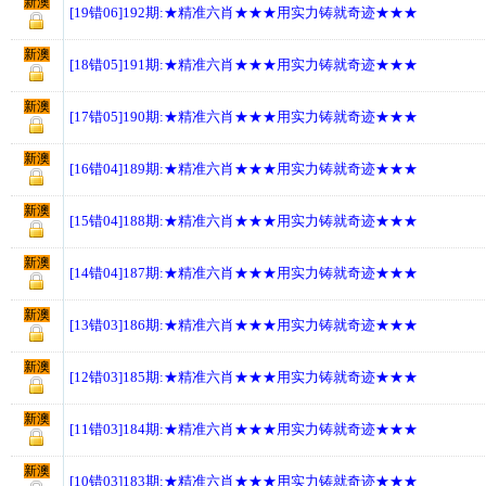
新澳
[19错06]192期:★精准六肖★★★用实力铸就奇迹★★★
新澳
[18错05]191期:★精准六肖★★★用实力铸就奇迹★★★
新澳
[17错05]190期:★精准六肖★★★用实力铸就奇迹★★★
新澳
[16错04]189期:★精准六肖★★★用实力铸就奇迹★★★
新澳
[15错04]188期:★精准六肖★★★用实力铸就奇迹★★★
新澳
[14错04]187期:★精准六肖★★★用实力铸就奇迹★★★
新澳
[13错03]186期:★精准六肖★★★用实力铸就奇迹★★★
新澳
[12错03]185期:★精准六肖★★★用实力铸就奇迹★★★
新澳
[11错03]184期:★精准六肖★★★用实力铸就奇迹★★★
新澳
[10错03]183期:★精准六肖★★★用实力铸就奇迹★★★