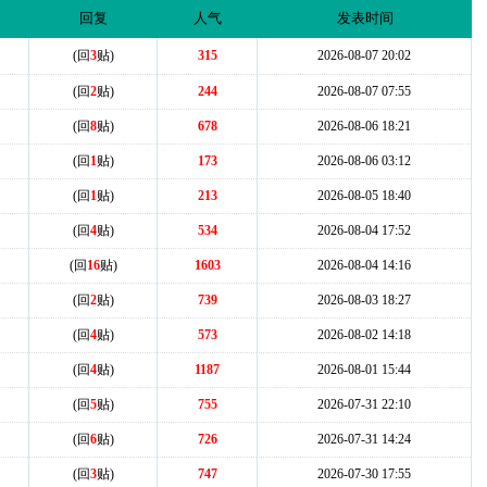
回复
人气
发表时间
(回
3
贴)
315
2026-08-07 20:02
(回
2
贴)
244
2026-08-07 07:55
(回
8
贴)
678
2026-08-06 18:21
(回
1
贴)
173
2026-08-06 03:12
(回
1
贴)
213
2026-08-05 18:40
(回
4
贴)
534
2026-08-04 17:52
(回
16
贴)
1603
2026-08-04 14:16
(回
2
贴)
739
2026-08-03 18:27
(回
4
贴)
573
2026-08-02 14:18
(回
4
贴)
1187
2026-08-01 15:44
(回
5
贴)
755
2026-07-31 22:10
(回
6
贴)
726
2026-07-31 14:24
(回
3
贴)
747
2026-07-30 17:55