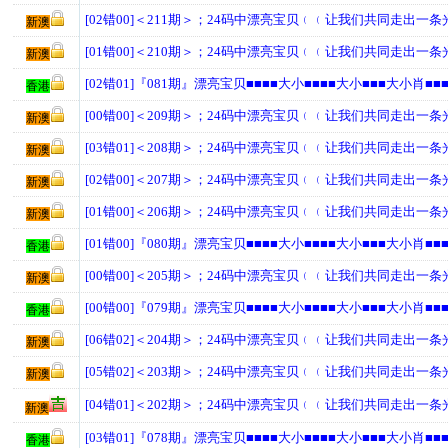
[02错00]＜211期＞；24码中漂亮宝贝﹙﹙让我们共同走出一
新澳
[01错00]＜210期＞；24码中漂亮宝贝﹙﹙让我们共同走出一
新澳
[02错01]『081期』漂亮宝贝■■■■大小■■■■大小■■■大小肖■
香港
[00错00]＜209期＞；24码中漂亮宝贝﹙﹙让我们共同走出一
新澳
[03错01]＜208期＞；24码中漂亮宝贝﹙﹙让我们共同走出一
新澳
[02错00]＜207期＞；24码中漂亮宝贝﹙﹙让我们共同走出一
新澳
[01错00]＜206期＞；24码中漂亮宝贝﹙﹙让我们共同走出一
新澳
[01错00]『080期』漂亮宝贝■■■■大小■■■■大小■■■大小肖■
香港
[00错00]＜205期＞；24码中漂亮宝贝﹙﹙让我们共同走出一
新澳
[00错00]『079期』漂亮宝贝■■■■大小■■■■大小■■■大小肖■
香港
[06错02]＜204期＞；24码中漂亮宝贝﹙﹙让我们共同走出一
新澳
[05错02]＜203期＞；24码中漂亮宝贝﹙﹙让我们共同走出一
新澳
[04错01]＜202期＞；24码中漂亮宝贝﹙﹙让我们共同走出一
新澳
[03错01]『078期』漂亮宝贝■■■■大小■■■■大小■■■大小肖■
香港