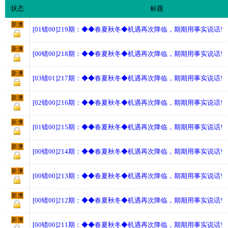
状态
标题
新澳
[01错00]219期：◆◆春夏秋冬◆机遇再次降临，期期用事实说话!
新澳
[00错00]218期：◆◆春夏秋冬◆机遇再次降临，期期用事实说话!
新澳
[03错01]217期：◆◆春夏秋冬◆机遇再次降临，期期用事实说话!
新澳
[02错00]216期：◆◆春夏秋冬◆机遇再次降临，期期用事实说话!
新澳
[01错00]215期：◆◆春夏秋冬◆机遇再次降临，期期用事实说话!
新澳
[00错00]214期：◆◆春夏秋冬◆机遇再次降临，期期用事实说话!
新澳
[00错00]213期：◆◆春夏秋冬◆机遇再次降临，期期用事实说话!
新澳
[00错00]212期：◆◆春夏秋冬◆机遇再次降临，期期用事实说话!
新澳
[00错00]211期：◆◆春夏秋冬◆机遇再次降临，期期用事实说话!