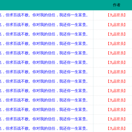
作者
战成名，但求百战不败。你对我的信任，我还你一生富贵。
【九品官员】
战成名，但求百战不败。你对我的信任，我还你一生富贵。
【九品官员】
战成名，但求百战不败。你对我的信任，我还你一生富贵。
【九品官员】
战成名，但求百战不败。你对我的信任，我还你一生富贵。
【九品官员】
战成名，但求百战不败。你对我的信任，我还你一生富贵。
【九品官员】
战成名，但求百战不败。你对我的信任，我还你一生富贵。
【九品官员】
战成名，但求百战不败。你对我的信任，我还你一生富贵。
【九品官员】
战成名，但求百战不败。你对我的信任，我还你一生富贵。
【九品官员】
战成名，但求百战不败。你对我的信任，我还你一生富贵。
【九品官员】
战成名，但求百战不败。你对我的信任，我还你一生富贵。
【九品官员】
战成名，但求百战不败。你对我的信任，我还你一生富贵。
【九品官员】
战成名，但求百战不败。你对我的信任，我还你一生富贵。
【九品官员】
战成名，但求百战不败。你对我的信任，我还你一生富贵。
【九品官员】