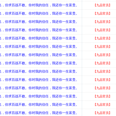
战成名，但求百战不败。你对我的信任，我还你一生富贵。
【九品官员】
战成名，但求百战不败。你对我的信任，我还你一生富贵。
【九品官员】
战成名，但求百战不败。你对我的信任，我还你一生富贵。
【九品官员】
战成名，但求百战不败。你对我的信任，我还你一生富贵。
【九品官员】
战成名，但求百战不败。你对我的信任，我还你一生富贵。
【九品官员】
战成名，但求百战不败。你对我的信任，我还你一生富贵。
【九品官员】
战成名，但求百战不败。你对我的信任，我还你一生富贵。
【九品官员】
战成名，但求百战不败。你对我的信任，我还你一生富贵。
【九品官员】
战成名，但求百战不败。你对我的信任，我还你一生富贵。
【九品官员】
战成名，但求百战不败。你对我的信任，我还你一生富贵。
【九品官员】
战成名，但求百战不败。你对我的信任，我还你一生富贵。
【九品官员】
战成名，但求百战不败。你对我的信任，我还你一生富贵。
【九品官员】
战成名，但求百战不败。你对我的信任，我还你一生富贵。
【九品官员】
战成名，但求百战不败。你对我的信任，我还你一生富贵。
【九品官员】