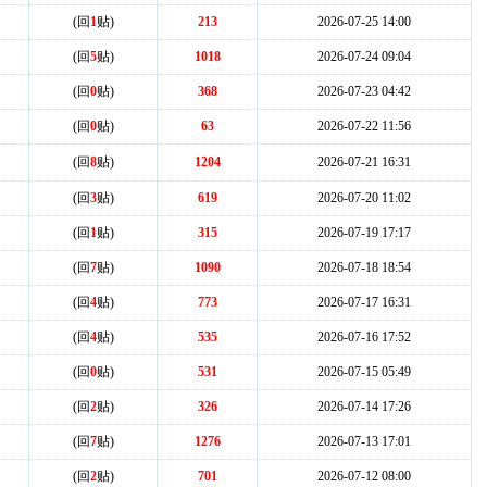
(回
1
贴)
213
2026-07-25 14:00
(回
5
贴)
1018
2026-07-24 09:04
(回
0
贴)
368
2026-07-23 04:42
(回
0
贴)
63
2026-07-22 11:56
(回
8
贴)
1204
2026-07-21 16:31
(回
3
贴)
619
2026-07-20 11:02
(回
1
贴)
315
2026-07-19 17:17
(回
7
贴)
1090
2026-07-18 18:54
(回
4
贴)
773
2026-07-17 16:31
(回
4
贴)
535
2026-07-16 17:52
(回
0
贴)
531
2026-07-15 05:49
(回
2
贴)
326
2026-07-14 17:26
(回
7
贴)
1276
2026-07-13 17:01
(回
2
贴)
701
2026-07-12 08:00