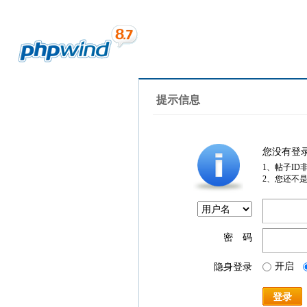
提示信息
您没有登
1、帖子ID
2、您还不
密 码
开启
隐身登录
登录