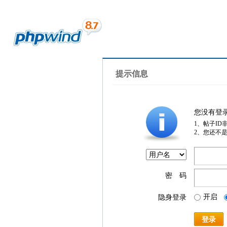
提示信息
您没有登
1、帖子ID
2、您还不
密 码
开启
隐身登录
登录