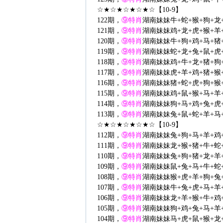
☆★☆★☆★☆★☆【10-9】
122期，
⑨特肖
湖南妹妹牛+蛇+猴+狗+龙+
121期，
⑨特肖
湖南妹妹鸡+龙+虎+猴+羊+
120期，
⑨特肖
湖南妹妹牛+狗+鸡+马+猪+
119期，
⑨特肖
湖南妹妹蛇+龙+兔+鼠+虎+
118期，
⑨特肖
湖南妹妹鸡+牛+龙+猪+狗+
117期，
⑨特肖
湖南妹妹虎+羊+鸡+猪+猴+
116期，
⑨特肖
湖南妹妹猪+蛇+虎+狗+猴+
115期，
⑨特肖
湖南妹妹鸡+鼠+猴+马+羊+
114期，
⑨特肖
湖南妹妹狗+马+鸡+兔+虎+
113期，
⑨特肖
湖南妹妹兔+鼠+蛇+羊+马+
☆★☆★☆★☆★☆【10-9】
112期，
⑨特肖
湖南妹妹兔+狗+马+羊+鸡+
111期，
⑨特肖
湖南妹妹龙+猴+猪+牛+蛇+
110期，
⑨特肖
湖南妹妹兔+狗+猪+龙+羊+
109期，
⑨特肖
湖南妹妹鼠+兔+马+牛+蛇+
108期，
⑨特肖
湖南妹妹猴+虎+羊+狗+兔+
107期，
⑨特肖
湖南妹妹牛+兔+虎+马+羊+
106期，
⑨特肖
湖南妹妹龙+羊+猴+牛+鸡+
105期，
⑨特肖
湖南妹妹狗+鸡+兔+马+羊+
104期，
⑨特肖
湖南妹妹马+虎+鼠+猴+龙+