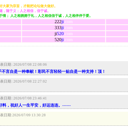
好大家为宗旨，才能把论坛做大做好。
随，随于义；人之相信，信于诚。
于情； 人之相拥拥于礼，人之相信信于诚，人之相伴伴于爱。
222
ji
.com
333
ji
.com
ji
520
.com
520
ji
.com
表日期:
:2026/07/08 22:08:06
手不言自是一种奉献！彩民不言轻轻一贴自是一种支持！顶！
表日期:
:2026/07/08 22:27:02
表日期:
:2026/07/08 23:46:41
的好料，祝好人一生平安，好运连连。------
表日期:
2026/07/09 13:30:28