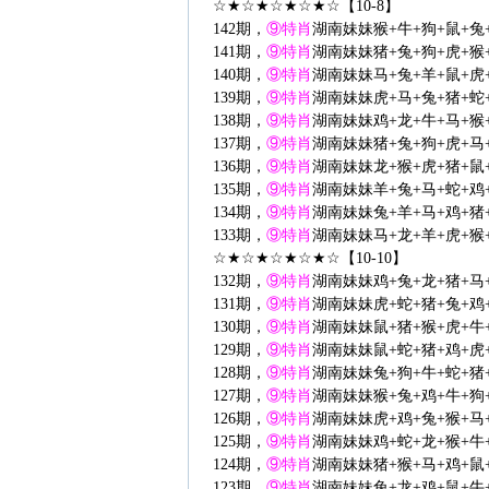
☆★☆★☆★☆★☆【10-8】
142期，
⑨特肖
湖南妹妹猴+牛+狗+鼠+兔+
141期，
⑨特肖
湖南妹妹猪+兔+狗+虎+猴+
140期，
⑨特肖
湖南妹妹马+兔+羊+鼠+虎+
139期，
⑨特肖
湖南妹妹虎+马+兔+猪+蛇+
138期，
⑨特肖
湖南妹妹鸡+龙+牛+马+猴+
137期，
⑨特肖
湖南妹妹猪+兔+狗+虎+马+
136期，
⑨特肖
湖南妹妹龙+猴+虎+猪+鼠+
135期，
⑨特肖
湖南妹妹羊+兔+马+蛇+鸡+
134期，
⑨特肖
湖南妹妹兔+羊+马+鸡+猪+
133期，
⑨特肖
湖南妹妹马+龙+羊+虎+猴+
☆★☆★☆★☆★☆【10-10】
132期，
⑨特肖
湖南妹妹鸡+兔+龙+猪+马+
131期，
⑨特肖
湖南妹妹虎+蛇+猪+兔+鸡+
130期，
⑨特肖
湖南妹妹鼠+猪+猴+虎+牛+
129期，
⑨特肖
湖南妹妹鼠+蛇+猪+鸡+虎+
128期，
⑨特肖
湖南妹妹兔+狗+牛+蛇+猪+
127期，
⑨特肖
湖南妹妹猴+兔+鸡+牛+狗+
126期，
⑨特肖
湖南妹妹虎+鸡+兔+猴+马+
125期，
⑨特肖
湖南妹妹鸡+蛇+龙+猴+牛+
124期，
⑨特肖
湖南妹妹猪+猴+马+鸡+鼠+
123期，
⑨特肖
湖南妹妹兔+龙+鸡+鼠+牛+