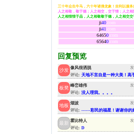
三十年众生牛马，六十年诸佛龙象！吉利以服务
人之相敬，敬于德；人之相交，交于情；人之相
人之相惜惜于品，人之相敬敬于德，人之相交交
ji
40
.com
ji
41
.com
6465
0
.com
6564
0
.com
回复预览
像风很洒脱
发
沙发
评论:
天地不言自是一种大美！高
峰峦雄伟
发
板凳
评论:
没人理我。。。。
烟波
发
地板
评论:
------彩民的福星！谢谢你
霍比特人
发
最新
评论:
D