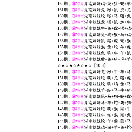
162期，
⑨特肖
湖南妹妹鸡+龙+猪+蛇+羊+
161期，
⑨特肖
湖南妹妹兔+猴+鼠+虎+龙+
160期，
⑨特肖
湖南妹妹蛇+猴+马+猪+兔+
159期，
⑨特肖
湖南妹妹龙+猴+鼠+鸡+牛+
158期，
⑨特肖
湖南妹妹牛+兔+虎+猴+鸡+
157期，
⑨特肖
湖南妹妹兔+狗+猴+马+鸡+
156期，
⑨特肖
湖南妹妹鼠+猪+虎+蛇+猴+
155期，
⑨特肖
湖南妹妹猴+兔+蛇+羊+虎+
154期，
⑨特肖
湖南妹妹兔+狗+牛+羊+鼠+
153期，
⑨特肖
湖南妹妹猴+兔+猪+虎+羊+
☆★☆★☆★☆★☆【10-8】
152期，
⑨特肖
湖南妹妹龙+猴+牛+羊+马+
151期，
⑨特肖
湖南妹妹蛇+狗+龙+猪+虎+
150期，
⑨特肖
湖南妹妹蛇+狗+鸡+兔+马+
149期，
⑨特肖
湖南妹妹羊+蛇+马+牛+猪+
148期，
⑨特肖
湖南妹妹鼠+马+狗+蛇+虎+
147期，
⑨特肖
湖南妹妹马+羊+蛇+鸡+狗+
146期，
⑨特肖
湖南妹妹蛇+狗+猴+鼠+牛+
145期，
⑨特肖
湖南妹妹牛+蛇+猴+鼠+兔+
144期，
⑨特肖
湖南妹妹蛇+羊+猴+鼠+马+
143期，
⑨特肖
湖南妹妹鸡+猪+羊+兔+蛇+