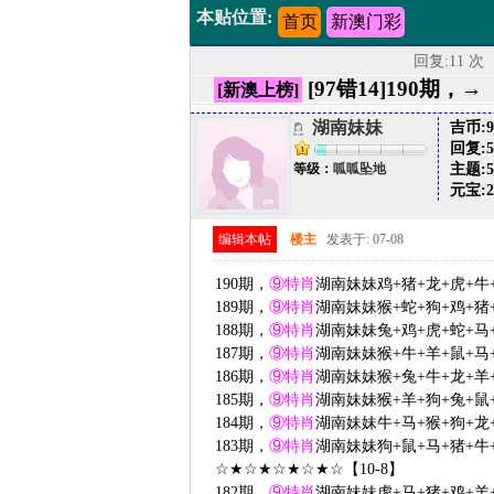
本贴位置:
首页
新澳门彩
回复:11 次
[97错14]190期
[新澳上榜]
湖南妹妹
吉币:
9
回复:
5
主题:
5
等级：
呱呱坠地
元宝:
2
编辑本帖
楼主
发表于: 07-08
190期，
⑨特肖
湖南妹妹鸡+猪+龙+虎+牛+
189期，
⑨特肖
湖南妹妹猴+蛇+狗+鸡+猪+
188期，
⑨特肖
湖南妹妹兔+鸡+虎+蛇+马+
187期，
⑨特肖
湖南妹妹猴+牛+羊+鼠+马+
186期，
⑨特肖
湖南妹妹猴+兔+牛+龙+羊+
185期，
⑨特肖
湖南妹妹猴+羊+狗+兔+鼠+
184期，
⑨特肖
湖南妹妹牛+马+猴+狗+龙+
183期，
⑨特肖
湖南妹妹狗+鼠+马+猪+牛+
☆★☆★☆★☆★☆【10-8】
182期，
⑨特肖
湖南妹妹虎+马+猪+鸡+羊+