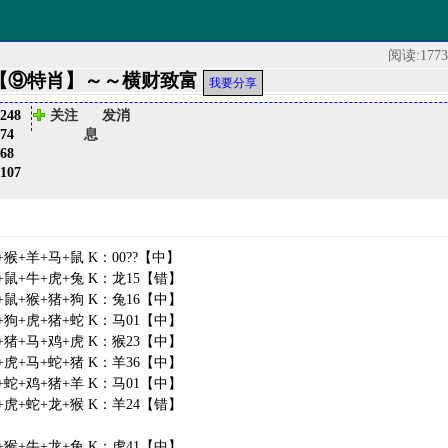
阅读:177
，→【⑨特肖】～～横财致富
我要分享
248
关注
发消
74
息
68
107
猴+羊+马+鼠 K：00??【中】
鼠+牛+虎+兔 K：龙15【错】
鼠+猴+猪+狗 K：兔16【中】
狗+虎+猪+蛇 K：马01【中】
猪+马+鸡+虎 K：猴23【中】
虎+马+蛇+猪 K：羊36【中】
蛇+鸡+猪+羊 K：马01【中】
虎+蛇+龙+猴 K：羊24【错】
猴+牛+龙+兔 K：虎41【中】