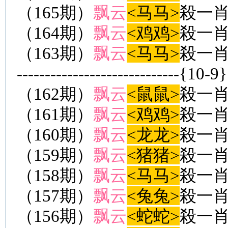
（165期）
飘云
<马马>
殺一肖
（164期）
飘云
<鸡鸡>
殺一肖
（163期）
飘云
<马马>
殺一肖
-----------------------------{10-9}
（162期）
飘云
<鼠鼠>
殺一肖
（161期）
飘云
<鸡鸡>
殺一肖
（160期）
飘云
<龙龙>
殺一肖
（159期）
飘云
<猪猪>
殺一肖
（158期）
飘云
<马马>
殺一肖
（157期）
飘云
<兔兔>
殺一肖
（156期）
飘云
<蛇蛇>
殺一肖