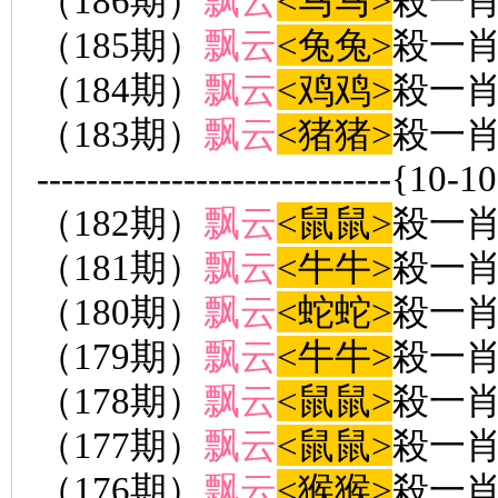
（186期）
飘云
<马马>
殺一肖
（185期）
飘云
<兔兔>
殺一肖
（184期）
飘云
<鸡鸡>
殺一肖
（183期）
飘云
<猪猪>
殺一肖
-----------------------------{10-1
（182期）
飘云
<鼠鼠>
殺一肖
（181期）
飘云
<牛牛>
殺一肖
（180期）
飘云
<蛇蛇>
殺一肖
（179期）
飘云
<牛牛>
殺一肖
（178期）
飘云
<鼠鼠>
殺一肖
（177期）
飘云
<鼠鼠>
殺一肖
（176期）
飘云
<猴猴>
殺一肖