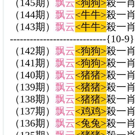
（145期）
飘云
<狗狗>
殺一肖
（144期）
飘云
<牛牛>
殺一肖
（143期）
飘云
<牛牛>
殺一肖
-----------------------------{10-9}
（142期）
飘云
<狗狗>
殺一肖
（141期）
飘云
<狗狗>
殺一肖
（140期）
飘云
<猪猪>
殺一肖
（139期）
飘云
<猪猪>
殺一肖
（138期）
飘云
<猪猪>
殺一肖
（137期）
飘云
<鸡鸡>
殺一肖
（136期）
飘云
<兔兔>
殺一肖