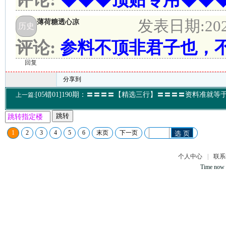
发表日期:
20
薄荷糖透心凉
历史
评论:
参料不顶非君子也，
回复
分享到
[05错01]190期：〓〓〓〓【精选三行】〓〓〓〓资料准就等
上一篇:
跳转
1
2
3
4
5
6
末页
下一页
选 页
个人中心
|
联系
Time now 