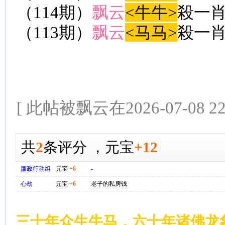
（114期）
飘云
<牛牛>
殺一肖
（113期）
飘云
<马马>
殺一肖
[ 此帖被飘云在2026-07-08 2
共
2
条评分
，
元宝
+12
廉政行动组
元宝
+6
-
心劫
元宝
+6
老子的私房钱
三十年众生牛马，六十年诸佛龙