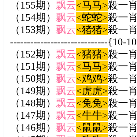
（155期）
飘云
<马马>
殺一肖
（154期）
飘云
<蛇蛇>
殺一肖
（153期）
飘云
<猪猪>
殺一肖
-----------------------------{10-1
（152期）
飘云
<猪猪>
殺一肖
（151期）
飘云
<马马>
殺一肖
（150期）
飘云
<鸡鸡>
殺一肖
（149期）
飘云
<虎虎>
殺一肖
（148期）
飘云
<兔兔>
殺一肖
（147期）
飘云
<牛牛>
殺一肖
（146期）
飘云
<鼠鼠>
殺一肖