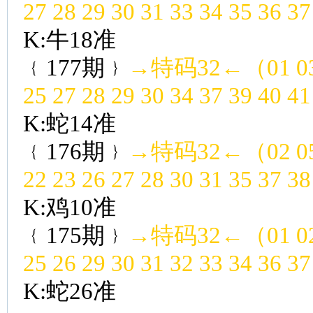
27 28 29 30 31 33 34 35 36 3
K:牛18准
﹛177期﹜
→特码32←
（01 03
25 27 28 29 30 34 37 39 40 4
K:蛇14准
﹛176期﹜
→特码32←
（02 05
22 23 26 27 28 30 31 35 37 3
K:鸡10准
﹛175期﹜
→特码32←
（01 02
25 26 29 30 31 32 33 34 36 3
K:蛇26准