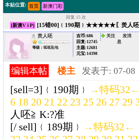
本贴位置:
首页
新澳门彩
回复:15 次
[15错00]﹛190期﹜★★★★★〖羙
[新澳V i P]
羙人呸
吉币:
686
关注
发消
回复:
12745
息
主题:
12681
等级：
呱呱坠地
元宝:
14398
编辑本帖
楼主
发表于: 07-08
[sell=3]﹛190期﹜
→特码32
6 18 20 21 22 23 25 26 27 29
人呸≧ K:?准
[/ sell]﹛189期﹜
→特码32←