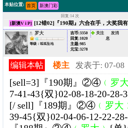
本贴位置:
首页
新澳门彩
回复:14 次
[12错02]『190期』六合在手，大奖我
[新澳V i P]
罗大
吉币:
3350
关注
发消
回复:
1020
息
主题:
985
等级：
呱呱坠地
元宝:
3278
编辑本帖
楼主
发表于: 07-08
[sell=3]『190期』②④
﹙罗
7-41-43{双}02-08-18-20-28-
[/ sell]『189期』②④
﹙罗大
39-45{双}02-04-06-12-22-28