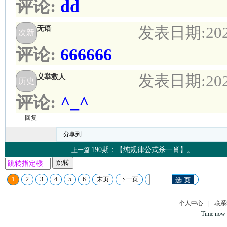
评论:
dd
发表日期:
20
无语
次新
评论:
666666
发表日期:
20
义举救人
历史
评论:
^_^
回复
分享到
190期：【纯规律公式杀一肖】。
上一篇:
跳转
1
2
3
4
5
6
末页
下一页
选 页
个人中心
|
联系
Time now 