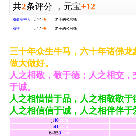
共
2
条评分
，
元宝
+12
稳做意中人
元宝
+6
老子的私房钱
柚稚
元宝
+6
老子的私房钱
三十年众生牛马，六十年诸佛龙
做大做好。
人之相敬，敬于德；人之相交，
于诚。
人之相惜惜于品，人之相敬敬于
人之相信信于诚，人之相伴伴于
ji
40
.com
ji
41
.com
6465
0
.com