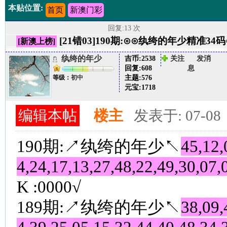
本贴位置:
首页
新澳门彩
回复:13 次
[21错03]190期:⊙⊙纨绔的年少精准34
[新澳上榜]
纨绔的年少
吉币:
2538
关注
发消
回复:
608
息
主题:
576
等级：
初中
元宝:
1718
编辑本帖
楼主
发表于: 07-08
190期:↗纨绔的年少↖
45,12,
4,24,17,13,27,48,22,49,30,07,
K :0000√
189期:↗纨绔的年少↖
38,09,