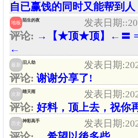
自已赢饯的同时又能帮到人
发表日期:
:20
陌生的夜
地板
评论:
→【★顶★顶】←〓 =
←
发表日期:
20
旧人劫
最新
评论:
谢谢分享了!
发表日期:
20
睛天雨
次新
评论:
好料，顶上去，祝你再
发表日期:
20
神彩高手
历史
评论:
，希望以後多些