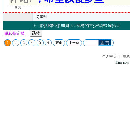
回复
分享到
[21错03]190期:⊙⊙纨绔的年少精准34码⊙⊙
上一篇:
跳转
1
2
3
4
5
6
末页
下一页
选 页
个人中心
|
联系
Time now 