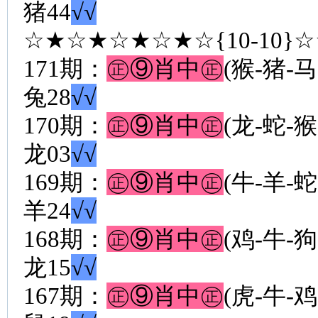
猪44
√√
☆★☆★☆★☆★☆{10-10
171期：
㊣⑨肖中㊣
(猴-猪-
兔28
√√
170期：
㊣⑨肖中㊣
(龙-蛇-
龙03
√√
169期：
㊣⑨肖中㊣
(牛-羊-
羊24
√√
168期：
㊣⑨肖中㊣
(鸡-牛-
龙15
√√
167期：
㊣⑨肖中㊣
(虎-牛-