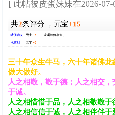
[ 此帖被皮蛋妹妹在2026-07-0
共
2
条评分
，
元宝
+15
猪朋狗友
元宝
+6
吃喝嫖赌靠你了
挽离别
元宝
+9
-
三十年众生牛马，六十年诸佛龙
做大做好。
人之相敬，敬于德；人之相交，
于诚。
人之相惜惜于品，人之相敬敬于
人之相信信于诚，人之相伴伴于