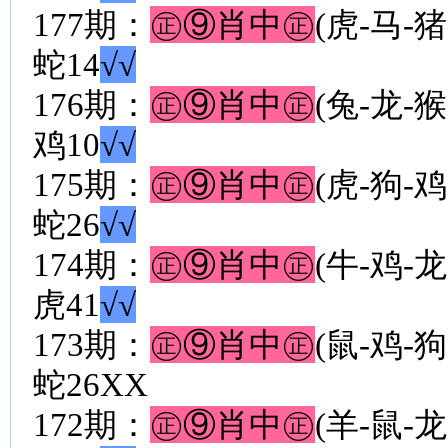
177期：
㊣⑨肖中㊣
(虎-马-
蛇14
√√
176期：
㊣⑨肖中㊣
(兔-龙-
鸡10
√√
175期：
㊣⑨肖中㊣
(虎-狗-
蛇26
√√
174期：
㊣⑨肖中㊣
(牛-鸡-
虎41
√√
173期：
㊣⑨肖中㊣
(鼠-鸡-
蛇26XX
172期：
㊣⑨肖中㊣
(羊-鼠-