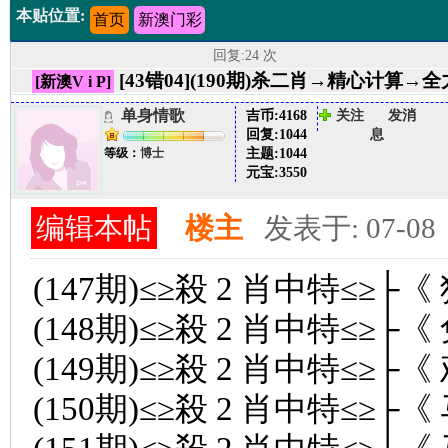
本贴位置:
首页
新澳门彩
回复:24 次
[43错04](190期)杀二肖→精心计算→
[新澳V i P]
单身情歌
吉币:
4168
关注
发消
回复:
1044
息
主题:
1044
等级：
博士
元宝:
3550
编辑本帖
楼主
发表于: 07-08
(147期)≤≥殺 2 肖中特≤≥├《
(148期)≤≥殺 2 肖中特≤≥├《
(149期)≤≥殺 2 肖中特≤≥├《
(150期)≤≥殺 2 肖中特≤≥├《