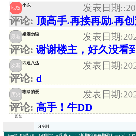
发表日期:
:20
小东
地板
评论:
顶高手.再接再励.再创
发表日期:
20
婚姻勿语
最新
评论:
谢谢楼主，好久没看
发表日期:
20
四通八达
次新
评论:
d
发表日期:
20
糊涂的爱
历史
评论:
高手！牛DD
回复
分享到
[01错00]︽190期︾!▲⑦肖▲（（长期投资每期盈利一小点！
上一篇: