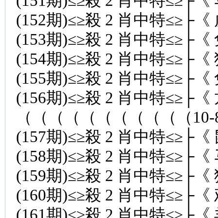
(151期)≤≥殺 2 肖中特≤≥├《
(152期)≤≥殺 2 肖中特≤≥├《
(153期)≤≥殺 2 肖中特≤≥├《
(154期)≤≥殺 2 肖中特≤≥├《
(155期)≤≥殺 2 肖中特≤≥├《
(156期)≤≥殺 2 肖中特≤≥├《
（（（（（（（（（（（10
(157期)≤≥殺 2 肖中特≤≥├《
(158期)≤≥殺 2 肖中特≤≥├《
(159期)≤≥殺 2 肖中特≤≥├《
(160期)≤≥殺 2 肖中特≤≥├《
(161期)≤≥殺 2 肖中特≤≥├《