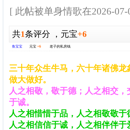
[ 此帖被单身情歌在2026-07-0
共
1
条评分
，
元宝
+6
鱼宝宝
元宝
+6
老子的私房钱
三十年众生牛马，六十年诸佛龙
做大做好。
人之相敬，敬于德；人之相交，
于诚。
人之相惜惜于品，人之相敬敬于
人之相信信于诚，人之相伴伴于