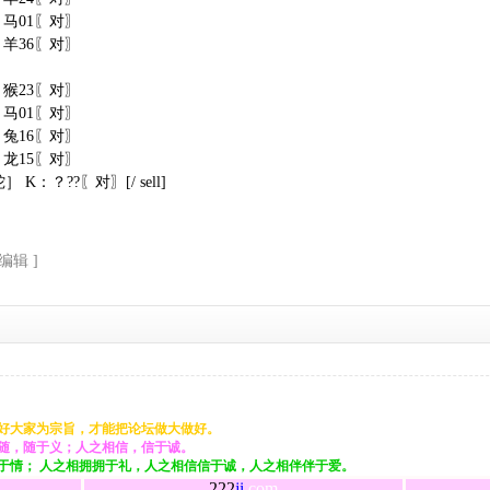
马01〖对〗
羊36〖对〗
猴23〖对〗
马01〖对〗
兔16〖对〗
龙15〖对〗
K：？??〖对〗[/ sell]
编辑 ]
好大家为宗旨，才能把论坛做大做好。
随，随于义；人之相信，信于诚。
于情； 人之相拥拥于礼，人之相信信于诚，人之相伴伴于爱。
222
ji
.com