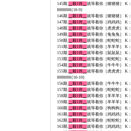
145期.
▁殺1肖▁
就等着你［猪猪猪］ K：
ⅠⅠⅠⅠⅠⅠⅠⅠⅠⅠⅠⅠ{10-9}
146期.
▁殺1肖▁
就等着你［猪猪猪］ K：
147期.
▁殺1肖▁
就等着你［鸡鸡鸡］ K：
148期.
▁殺1肖▁
就等着你［虎虎虎］ K：
149期.
▁殺1肖▁
就等着你［兔兔兔］ K：
150期.
▁殺1肖▁
就等着你［蛇蛇蛇］ K：
151期.
▁殺1肖▁
就等着你［羊羊羊］ K：
152期.
▁殺1肖▁
就等着你［鼠鼠鼠］ K：
153期.
▁殺1肖▁
就等着你［蛇蛇蛇］ K：
154期.
▁殺1肖▁
就等着你［牛牛牛］ K：
155期.
▁殺1肖▁
就等着你［虎虎虎］ K：
ⅠⅠⅠⅠⅠⅠⅠⅠⅠⅠⅠⅠ{10-10}
156期.
▁殺1肖▁
就等着你［牛牛牛］ K：
157期.
▁殺1肖▁
就等着你［蛇蛇蛇］ K：
158期.
▁殺1肖▁
就等着你［羊羊羊］ K：
159期.
▁殺1肖▁
就等着你［羊羊羊］ K：
160期.
▁殺1肖▁
就等着你［狗狗狗］ K：
161期.
▁殺1肖▁
就等着你［鸡鸡鸡］ K：
162期.
▁殺1肖▁
就等着你［蛇蛇蛇］ K：
163期.
▁殺1肖▁
就等着你［鸡鸡鸡］ K：