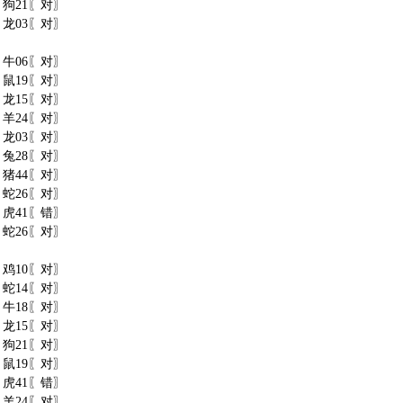
狗21〖对〗
龙03〖对〗
牛06〖对〗
鼠19〖对〗
龙15〖对〗
羊24〖对〗
龙03〖对〗
兔28〖对〗
猪44〖对〗
蛇26〖对〗
虎41〖错〗
蛇26〖对〗
鸡10〖对〗
蛇14〖对〗
牛18〖对〗
龙15〖对〗
狗21〖对〗
鼠19〖对〗
虎41〖错〗
羊24〖对〗