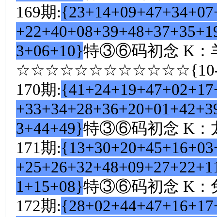
169期:
{23+14+09+47+34+07
+22+40+08+39+48+37+35+1
3+06+10}
特③⑥码初念 K：
☆☆☆☆☆☆☆☆☆☆☆☆{10-
170期:
{41+24+19+47+02+17
+33+34+28+36+20+01+42+3
3+44+49}
特③⑥码初念 K：
171期:
{13+30+20+45+16+03
+25+26+32+48+09+27+22+1
1+15+08}
特③⑥码初念 K：兔
172期:
{28+02+44+47+16+17