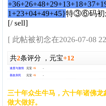
+36+26+48+29+13+18+37+1
1+23+04+49+45}
特③⑥码初念
[/ sell]
[ 此帖被初念在2026-07-08 2
共
2
条评分
，
元宝
+12
速度与激情
元宝
+6
-
善政亲民
元宝
+6
-
三十年众生牛马，六十年诸佛龙
做大做好。