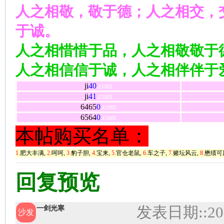
人之相敬，敬于德；人之相交，
于诚。
人之相惜惜于品，人之相敬敬于
人之相信信于诚，人之相伴伴于
ji
40
.com
ji
41
.com
6465
0
.com
6564
0
.com
本帖购买名单：
1.
肥大丰满,
2.
呵呵,
3.
豹子胆,
4.
宝来,
5.
官仓老鼠,
6.
车之子,
7.
赌坛风云,
8.
懋绩可
回复预览
发表日期:
:20
一剑光寒
沙发