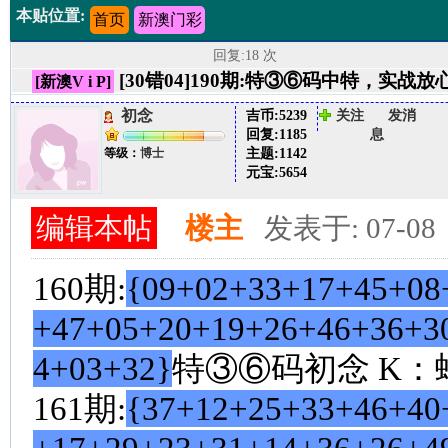
本贴位置:
首页
新澳门彩
回复:18 次
[30错04]190期:特③⑥码中特，实战放
[新澳V i P]
初念
吉币:
5239
关注
发消
回复:
1185
息
主题:
1142
等级：
博士
元宝:
5654
编辑本帖
楼主
发表于: 07-08
160期:
{09+02+33+17+45+08
+47+05+20+19+26+46+36+3
4+03+32}
特③⑥码初念 K：
161期:
{37+12+25+33+46+40