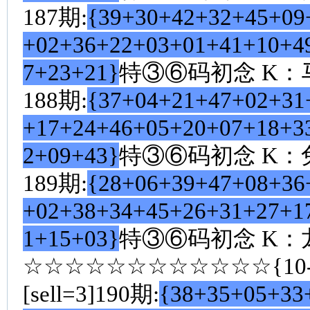
187期:
{39+30+42+32+45+09
+02+36+22+03+01+41+10+4
7+23+21}
特③⑥码初念 K：
188期:
{37+04+21+47+02+31
+17+24+46+05+20+07+18+3
2+09+43}
特③⑥码初念 K：
189期:
{28+06+39+47+08+36
+02+38+34+45+26+31+27+1
1+15+03}
特③⑥码初念 K：
☆☆☆☆☆☆☆☆☆☆☆☆{10-
[sell=3]190期:
{38+35+05+33