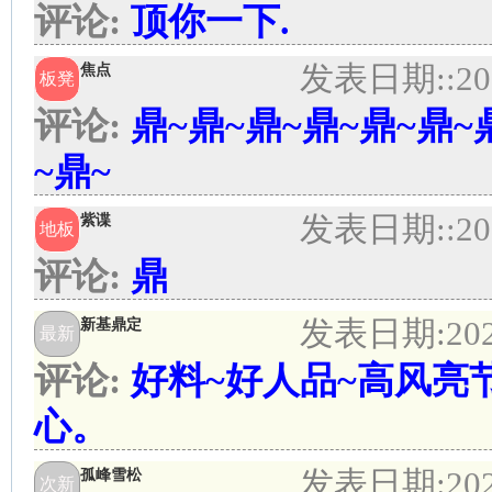
评论:
顶你一下.
发表日期:
:20
焦点
板凳
评论:
鼎~鼎~鼎~鼎~鼎~鼎~
~鼎~
发表日期:
:20
紫谍
地板
评论:
鼎
发表日期:
20
新基鼎定
最新
评论:
好料~好人品~高风亮
心。
发表日期:
20
孤峰雪松
次新