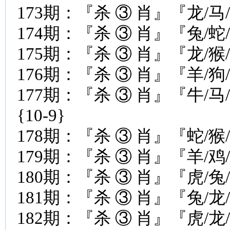
173期：『杀 ③ 肖』『龙/马
174期：『杀 ③ 肖』『兔/蛇
175期：『杀 ③ 肖』『龙/猴
176期：『杀 ③ 肖』『羊/狗
177期：『杀 ③ 肖』『牛/马
{10-9}
178期：『杀 ③ 肖』『蛇/猴
179期：『杀 ③ 肖』『羊/鸡
180期：『杀 ③ 肖』『虎/兔
181期：『杀 ③ 肖』『兔/龙
182期：『杀 ③ 肖』『虎/龙