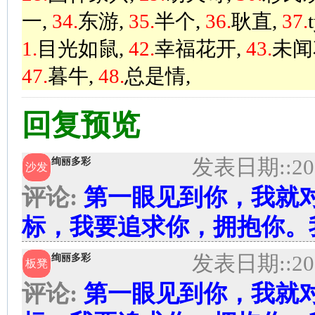
一,
34.
东游,
35.
半个,
36.
耿直,
37.
1.
目光如鼠,
42.
幸福花开,
43.
未闻
47.
暮牛,
48.
总是情,
回复预览
发表日期:
:20
绚丽多彩
沙发
评论:
第一眼见到你，我就
标，我要追求你，拥抱你。
发表日期:
:20
绚丽多彩
板凳
评论:
第一眼见到你，我就