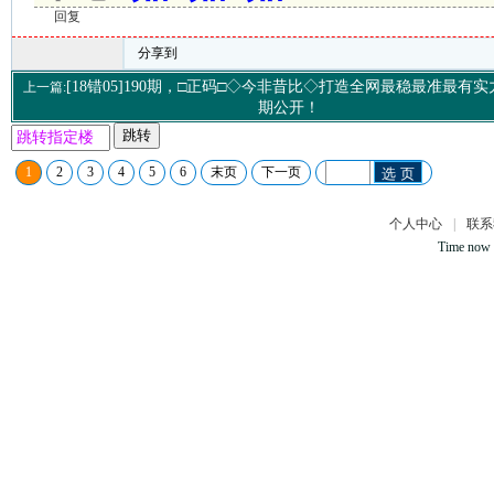
回复
分享到
[18错05]190期，□正码□◇今非昔比◇打造全网最稳最准最有实
上一篇:
期公开！
跳转
1
2
3
4
5
6
末页
下一页
选 页
个人中心
|
联系
Time now 