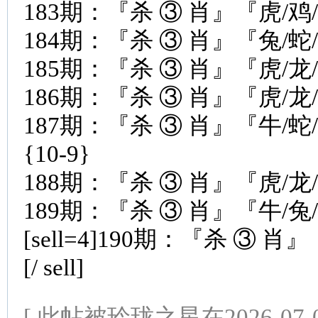
183期：『杀 ③ 肖』『虎/鸡
184期：『杀 ③ 肖』『兔/蛇
185期：『杀 ③ 肖』『虎/龙
186期：『杀 ③ 肖』『虎/龙
187期：『杀 ③ 肖』『牛/蛇
{10-9}
188期：『杀 ③ 肖』『虎/龙
189期：『杀 ③ 肖』『牛/兔
[sell=4]190期：『杀 ③ 肖
[/ sell]
[ 此帖被玲珑之星在2026-07-0