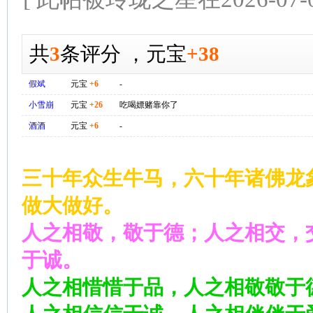
共
3
条评分
，
元宝
+38
假斌
元宝
+6
-
小雪崩
元宝
+26
吃喝嫖赌靠你了
酒酒
元宝
+6
-
三十年众生牛马，六十年诸佛龙
做大做好。
人之相敬，敬于德；人之相交，
于诚。
人之相惜惜于品，人之相敬敬于