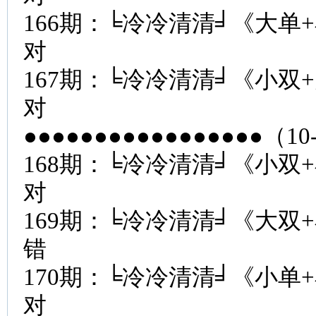
166期：╘冷冷清清╛《大单+
对
167期：╘冷冷清清╛《小双+
对
●●●●●●●●●●●●●●●●●（10
168期：╘冷冷清清╛《小双+
对
169期：╘冷冷清清╛《大双+
错
170期：╘冷冷清清╛《小单+
对