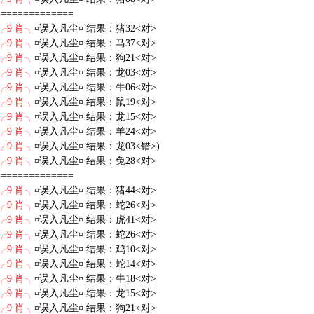
=============
╭9 肖╮
¤误入凡尘¤ 结果：猪32<对>
╭9 肖╮
¤误入凡尘¤ 结果：马37<对>
╭9 肖╮
¤误入凡尘¤ 结果：狗21<对>
╭9 肖╮
¤误入凡尘¤ 结果：龙03<对>
╭9 肖╮
¤误入凡尘¤ 结果：牛06<对>
╭9 肖╮
¤误入凡尘¤ 结果：鼠19<对>
╭9 肖╮
¤误入凡尘¤ 结果：龙15<对>
╭9 肖╮
¤误入凡尘¤ 结果：羊24<对>
╭9 肖╮
¤误入凡尘¤ 结果：龙03<错>)
╭9 肖╮
¤误入凡尘¤ 结果：兔28<对>
=============
╭9 肖╮
¤误入凡尘¤ 结果：猪44<对>
╭9 肖╮
¤误入凡尘¤ 结果：蛇26<对>
╭9 肖╮
¤误入凡尘¤ 结果：虎41<对>
╭9 肖╮
¤误入凡尘¤ 结果：蛇26<对>
╭9 肖╮
¤误入凡尘¤ 结果：鸡10<对>
╭9 肖╮
¤误入凡尘¤ 结果：蛇14<对>
╭9 肖╮
¤误入凡尘¤ 结果：牛18<对>
╭9 肖╮
¤误入凡尘¤ 结果：龙15<对>
╭9 肖╮
¤误入凡尘¤ 结果：狗21<对>