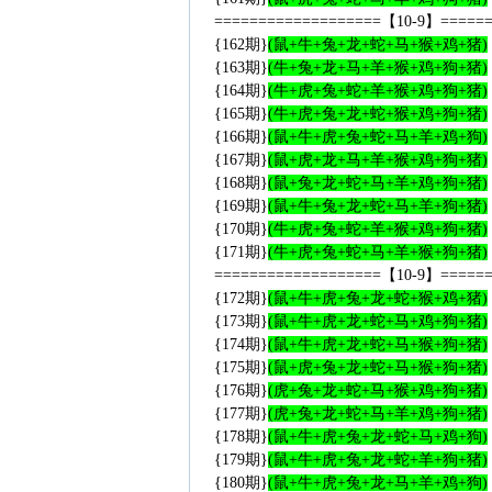
===================【10-9】======
{162期}
(鼠+牛+兔+龙+蛇+马+猴+鸡+猪)
{163期}
(牛+兔+龙+马+羊+猴+鸡+狗+猪)
{164期}
(牛+虎+兔+蛇+羊+猴+鸡+狗+猪)
{165期}
(牛+虎+兔+龙+蛇+猴+鸡+狗+猪)
{166期}
(鼠+牛+虎+兔+蛇+马+羊+鸡+狗)
{167期}
(鼠+虎+龙+马+羊+猴+鸡+狗+猪)
{168期}
(鼠+兔+龙+蛇+马+羊+鸡+狗+猪)
{169期}
(鼠+牛+兔+龙+蛇+马+羊+狗+猪)
{170期}
(牛+虎+兔+蛇+羊+猴+鸡+狗+猪)
{171期}
(牛+虎+兔+蛇+马+羊+猴+狗+猪)
===================【10-9】======
{172期}
(鼠+牛+虎+兔+龙+蛇+猴+鸡+猪)
{173期}
(鼠+牛+虎+龙+蛇+马+鸡+狗+猪)
{174期}
(鼠+牛+虎+龙+蛇+马+猴+狗+猪)
{175期}
(鼠+虎+兔+龙+蛇+马+猴+狗+猪)
{176期}
(虎+兔+龙+蛇+马+猴+鸡+狗+猪)
{177期}
(虎+兔+龙+蛇+马+羊+鸡+狗+猪)
{178期}
(鼠+牛+虎+兔+龙+蛇+马+鸡+狗)
{179期}
(鼠+牛+虎+兔+龙+蛇+羊+狗+猪)
{180期}
(鼠+牛+虎+兔+龙+马+羊+鸡+狗)