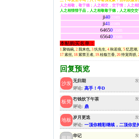
三十年众生牛马，六十年诸佛龙象！吉利以服务
人之相敬，敬于德；人之相交，交于情；人之相
人之相惜惜于品，人之相敬敬于德，人之相交交
ji
40
.com
ji
41
.com
6465
0
.com
6564
0
.com
本帖购买名单：
1.
聚钱碗,
2.
我来也,
3.
忛先生,
4.
秋若痕,
5.
忆思潮,
17.
索丝,
18.
紫禁王者,
19.
桂馥兰香,
20.
恃宠而骄,
回复预览
无归期
发
沙发
评论:
高手！牛D
冇钱饮下午茶
发
板凳
评论:
鼎
岁月更迭
发
地板
评论:
一顶你精彩继续，二顶你坚
华记
发
最新