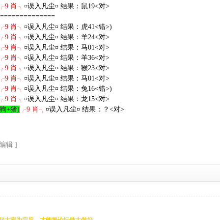
╭9 肖╮
¤误入凡尘¤ 结果：鼠19<对>
==============
╭9 肖╮
¤误入凡尘¤ 结果：虎41<错>)
╭9 肖╮
¤误入凡尘¤ 结果：羊24<对>
╭9 肖╮
¤误入凡尘¤ 结果：马01<对>
╭9 肖╮
¤误入凡尘¤ 结果：羊36<对>
╭9 肖╮
¤误入凡尘¤ 结果：猴23<对>
╭9 肖╮
¤误入凡尘¤ 结果：马01<对>
╭9 肖╮
¤误入凡尘¤ 结果：兔16<错>)
╭9 肖╮
¤误入凡尘¤ 结果：龙15<对>
狗+猪)
╭9 肖╮
¤误入凡尘¤ 结果：？<对>
编辑 ]