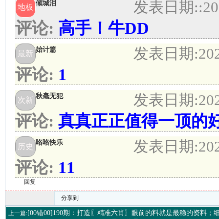
发表日期:
:20
倾城泪
地板
评论:
高手！牛DD
发表日期:
20
始计篇
最新
评论:
1
发表日期:
20
秋毫无犯
次新
评论:
真真正正值得一顶的
发表日期:
20
咯咯快乐
历史
评论:
11
回复
分享到
[00错00]190期：打造〖精准六肖〗眼前的料就是最稳的资料；
上一篇: