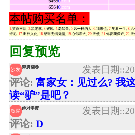
6465
0
.com
6564
0
.com
本帖购买名单：
1.
芙蓉王后,
2.
黑老李,
3.
破晓,
4.
老鲸鱼,
5.
风一样的人,
6.
我来也,
7.
笑看一生,
8.
六
维尼,
17.
出神入化,
18.
感谢无情无情,
19.
心似着火,
20.
天使,
21.
你爱我像谁,
22.
天
回复预览
发表日期:
:20
奔腾翻卷
沙发
评论:
富家女：见过么? 我
读“驴”是吧？
发表日期:
:20
绝对零度
板凳
评论:
D