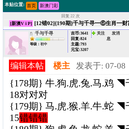
本贴位置:
首页
新澳门彩
回复:22 次
[12错02]{190期}千与千寻━⑥生肖
[新澳V i P]
千与千寻
吉币:
3641
关注
发消
回复:
824
息
主题:
793
等级：
初中
元宝:
3207
编辑本帖
楼主
发表于: 07-08
{178期} 牛.狗.虎.兔.马
18对对对
{179期} 马.虎.猴.羊.牛
15
错错错