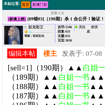
本贴位置:
首页
新澳门彩
回复:4 次
[89错03]（190期）杀 1 合公开！验
[新澳上榜]
彭龙彩王
吉币:
5346
关注
发消
回复:
631
息
主题:
631
等级：
呱呱坠地
元宝:
3636
编辑本帖
楼主
发表于: 07-08
[sell=1]（190期）▲▲
白姐
（189期）▲▲
白姐一书
▲▲
（188期）▲▲
白姐一书
▲▲
（187期）▲▲
白姐一书
▲▲