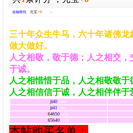
金融枢纽
元宝
+6
-
三十年众生牛马，六十年诸佛龙
做大做好。
人之相敬，敬于德；人之相交，
于诚。
人之相惜惜于品，人之相敬敬于
人之相信信于诚，人之相伴伴于
ji
40
.com
ji
41
.com
6465
0
.com
6564
0
.com
本帖购买名单：