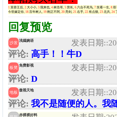
1.
芙蓉王后,
2.
大小小,
3.
我来也,
4.
林浩哥,
5.
营长,
6.
六合不死鸟,
7.
笑看一生,
8.
双
今世嫁定你,
18.
百年树人,
19.
刚正不阿,
20.
亮剑,
21.
右手,
22.
有点狠,
23.
北共,
24.
回复预览
发表日期:
:20
浅嫣婉语
沙发
评论:
高手！！牛D
发表日期:
:20
免费影视
板凳
评论:
D
发表日期:
:20
傲视天地
地板
评论:
我不是随便的人。我
赤裸裸好料