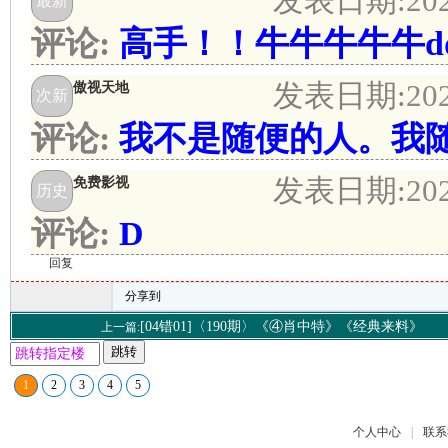
发表日期:
20
最新
评论:
高手！！牛牛牛牛牛ddd
发表日期:
20
傲视天地
次新
评论:
我不是随便的人。我
发表日期:
20
免费影视
历史
评论:
D
回复
分享到
[04错01]〈190期〉《④肖中特》《经典来料》
上一篇:
跳转
1
2
3
4
5
个人中心
|
联系