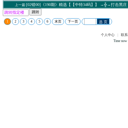
[02错00]《190期》精选【【中特34码】】 →╬→打击黑
上一篇:
跳转
1
2
3
4
5
6
末页
下一页
选 页
个人中心
|
联系
Time now 