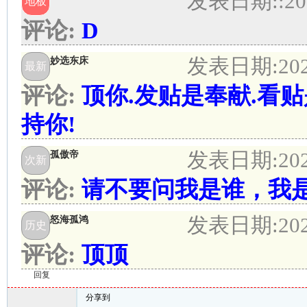
发表日期:
:20
地板
评论:
D
发表日期:
20
妙选东床
最新
评论:
顶你.发贴是奉献.看贴
持你!
发表日期:
20
孤傲帝
次新
评论:
请不要问我是谁，我
发表日期:
20
怒海孤鸿
历史
评论:
顶顶
回复
分享到