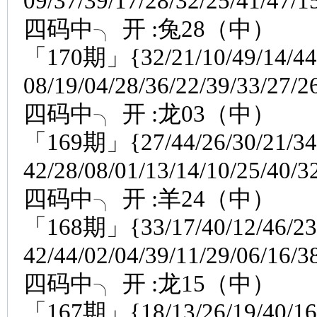
09/37/39/17/28/32/25/41/47/1
四码中╮ 开 :兔28（中）
「170期」{32/21/10/49/14/44/0
08/19/04/28/36/22/39/33/27/2
四码中╮ 开 :龙03（中）
「169期」{27/44/26/30/21/34/2
42/28/08/01/13/14/10/25/40/3
四码中╮ 开 :羊24（中）
「168期」{33/17/40/12/46/23/4
42/44/02/04/39/11/29/06/16/3
四码中╮ 开 :龙15（中）
「167期」{18/13/26/19/40/16/3