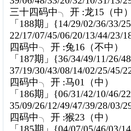
39/06/48/33/20/32/10/31/13/2
三十四码中╮ 开 :龙15（中
「188期」{14/29/02/36/33/25/0
22/17/07/45/06/20/13/44/23/1
四码中╮ 开 :兔16（不中）
「187期」{36/34/49/11/26/48/0
37/19/30/43/08/14/02/25/45/2
四码中╮ 开 :马01（中）
「186期」{06/31/42/10/46/22/0
35/09/26/12/49/47/39/28/03/2
四码中╮ 开 :猴23（中）
「185期」{04/07/05/46/03/14/2