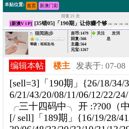
本贴位置:
首页
新澳门彩
回复:21 次
[35错05]「190期」让你赚个够→→
[新澳V i P]
猫闻跑步
吉币:
1479
关注
发消
回复:
566
息
主题:
564
等级：
呱呱坠地
元宝:
1267
编辑本帖
楼主
发表于: 07-08
[sell=3]「190期」{26/18/34/39/
6/21/43/20/08/11/06/12/22/24
╭三十四码中╮ 开 :??00（
[/ sell]「189期」{16/19/28/41/