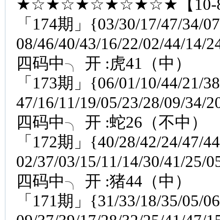
★☆★☆★☆★☆★☆★【10-
「174期」{03/30/17/47/34/07/3
08/46/40/43/16/22/02/44/14/2
四码中╮ 开 :虎41（中）
「173期」{06/01/10/44/21/38/4
47/16/11/19/05/23/28/09/34/2
四码中╮ 开 :蛇26（不中）
「172期」{40/28/42/24/47/44/1
02/37/03/15/11/14/30/41/25/0
四码中╮ 开 :猪44（中）
「171期」{31/33/18/35/05/06/4