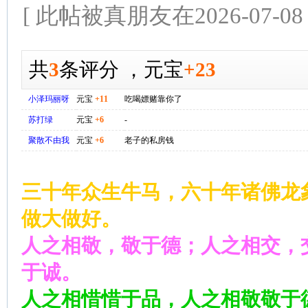
[ 此帖被真朋友在2026-07-08
共
3
条评分
，
元宝
+23
小泽玛丽呀
元宝
+11
吃喝嫖赌靠你了
苏打绿
元宝
+6
-
聚散不由我
元宝
+6
老子的私房钱
三十年众生牛马，六十年诸佛龙
做大做好。
人之相敬，敬于德；人之相交，
于诚。
人之相惜惜于品，人之相敬敬于