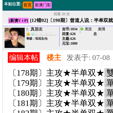
本贴位置:
首页
新澳门彩
回复:20 次
[12错02]〔190期〕曾道人说：半单
[新澳V i P]
真朋友
吉币:
1834
关注
发消
回复:
626
息
主题:
626
等级：
呱呱坠地
元宝:
1880
编辑本帖
楼主
发表于: 07-08
〔178期〕主攻★半单双★
〔179期〕主攻★半单双★
〔180期〕主攻★半单双★
〔181期〕主攻★半单双★