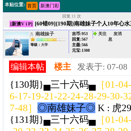
本贴位置:
首页
新澳门彩
回复:11 次
[60错09]{190期}南雄妹子个人1
[新澳V i P]
南雄妹子
吉币:
953
关注
发消
回复:
567
息
主题:
566
等级：
大学
元宝:
1308
编辑本帖
楼主
发表于: 07-08
{130期}▄三十六码▄
［01-04-
6-17-19-21-22-24-28-29-30-3
7-48］
◎南雄妹子◎
K : 虎2
{131期}▄三十六码▄
［01-04-