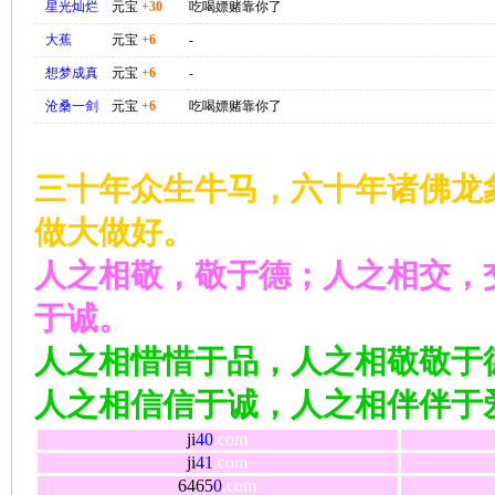
星光灿烂
元宝
+30
吃喝嫖赌靠你了
大蕉
元宝
+6
-
想梦成真
元宝
+6
-
沧桑一剑
元宝
+6
吃喝嫖赌靠你了
三十年众生牛马，六十年诸佛龙
做大做好。
人之相敬，敬于德；人之相交，
于诚。
人之相惜惜于品，人之相敬敬于
人之相信信于诚，人之相伴伴于
ji
40
.com
ji
41
.com
6465
0
.com