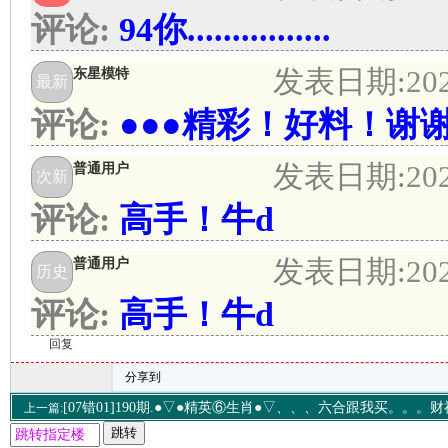
评论:
94你................
发表日期:
20
东星模特
最新
评论:
●●●精彩！好料！谢谢
发表日期:
20
普通用户
次新
评论:
高手！牛d
发表日期:
20
普通用户
历史
评论:
高手！牛d
回复
分享到
[07错01]190期.●▽●精英⑥生肖●▽、、、六合跟我买。。。
上一篇:
跳转