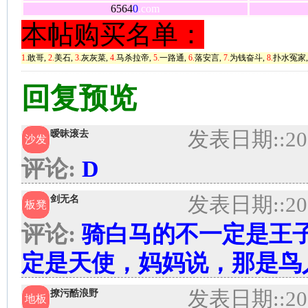
6564
0
.com
本帖购买名单：
1.
敢哥,
2.
美石,
3.
灰灰菜,
4.
马杀拉帝,
5.
一路通,
6.
落安言,
7.
为钱奋斗,
8.
扑水冤家
回复预览
发表日期:
:20
暧昧滚去
沙发
评论:
D
发表日期:
:20
剑无名
板凳
评论:
骑白马的不一定是王
定是天使，妈妈说，那是鸟
发表日期:
:20
撩污酷浪野
地板