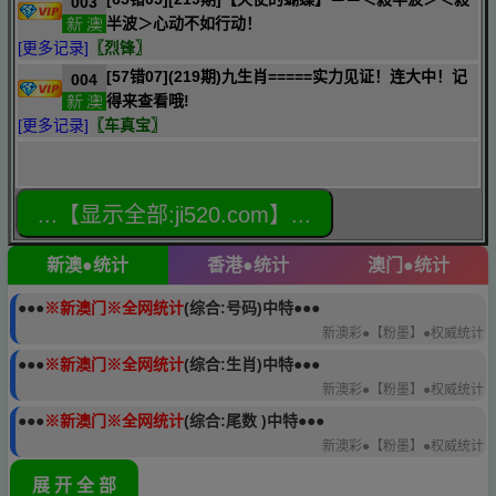
003
半波＞心动不如行动！
[更多记录]
〖烈锋〗
[57错07](219期)九生肖=====实力见证！连大中！记
004
得来查看哦!
[更多记录]
〖车真宝〗
...【显示全部:ji520.com】...
新澳●统计
香港●统计
澳门●统计
●●●
※新澳门※全网统计
(综合:号码)中特●●●
新澳彩●【粉墨】●权威统计
●●●
※新澳门※全网统计
(综合:生肖)中特●●●
新澳彩●【粉墨】●权威统计
●●●
※新澳门※全网统计
(综合:尾数 )中特●●●
新澳彩●【粉墨】●权威统计
●●●
※新澳门※全网统计
(综合:合数)中特●●●
展 开 全 部