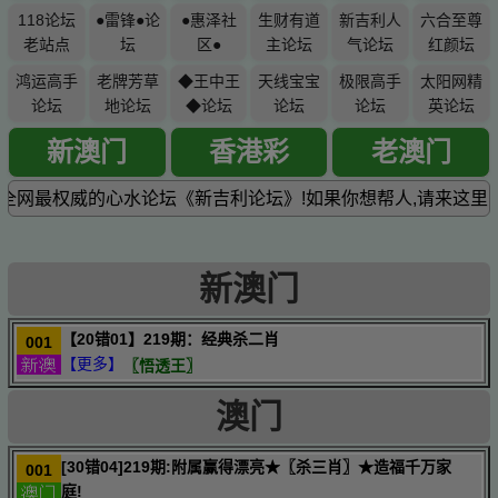
118论坛
●雷锋●论
●惠泽社
生财有道
新吉利人
六合至尊
●●●
☆新澳门☆综合比赛
(杀一合)中特●●●
老站点
坛
区●
主论坛
气论坛
红颜坛
新澳彩●【粉墨】●比赛统计“仅负责统计,记录大家自己保存
鸿运高手
老牌芳草
◆王中王
天线宝宝
极限高手
太阳网精
●●●
☆新澳门☆综合比赛
(杀半头)中特●●●
论坛
地论坛
◆论坛
论坛
论坛
英论坛
新澳彩●【粉墨】●比赛统计“仅负责统计,记录大家自己保存
●●●
☆新澳门☆综合比赛
(正二肖)中平●●●
新澳门
香港彩
老澳门
新澳彩●【粉墨】●比赛统计“仅负责统计,记录大家自己保存
加入全网最权威的心水论坛《新吉利论坛》!如果你想帮人,请来这里
●●●
☆新澳门☆综合比赛
(正二尾)中平●●●
新澳彩●【粉墨】●比赛统计“仅负责统计,记录大家自己保存
●●●
☆新澳门☆综合比赛
(三不中)●●●
新澳门
新澳彩●【粉墨】●比赛统计“仅负责统计,记录大家自己保存
【20错01】219期：经典杀二肖
001
【更多】
〖悟透王〗
澳门
[30错04]219期:附属赢得漂亮★〖杀三肖〗★造福千万家
001
庭!