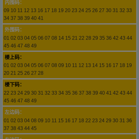
内围码：
09 10 11 12 13 16 17 18 19 20 23 24 25 26 27 30 31 32 33
34 37 38 39 40 41
外围码：
01 02 03 04 05 06 07 08 14 15 21 22 28 29 35 36 42 43 44
45 46 47 48 49
楼上码：
01 02 03 04 05 06 07 08 09 10 11 12 13 14 15 16 17 18 19
20 21 25 26 27 28
楼下码：
22 23 24 29 30 31 32 33 34 35 36 37 38 39 40 41 42 43 44
45 46 47 48 49
左边码：
01 02 03 04 08 09 10 11 15 16 17 18 22 23 24 29 30 31 36
37 38 43 44 45