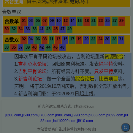
鼠牛,龙鸡,虎猪,蛇猴,兔狗,马羊
六合生肖:
合数单双
01
03
05
07
09
10
12
14
16
18
21
23
25
27
29
合数单
30
32
34
36
38
41
43
45
47
49
02
04
06
08
11
13
15
17
19
20
22
24
26
28
31
合数双
33
35
37
39
40
42
44
46
48
因本次平肖平码论坛被攻击，吉利论坛重新
资源整合
：
1.
吉利心水论坛
：回归原吉利标准。发表
除平特
资料。
2.
吉利平肖论坛
：所有经营方针不变。
只发平特
资料。
3.
新吉利论坛
：做一个全面的
综合论坛
，
比赛项目
等。
声明： 将于2019/10/7国庆后，吉利数据全部开放出售。
4.新吉利澳门彩：于2020/8/1日起上线。
新吉利论坛,联系方式:飞机@ji63com
ji200.com,ji600.com,ji700.com,ji980.com,ji990.com,pi088.com,pi099.com,ji0
88.com,hot10000.com,ji910.com
↻
本站赞助商广告,其经营行为概不负责!