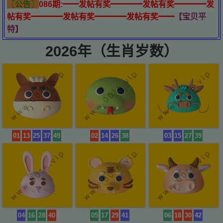
〖公告〗
086期:━━发帖有奖━━━━发帖有奖━━━━发
帖有奖━━━━发帖有奖━━━━发帖有奖━━
【宝贝平
特】
2026年（生肖岁数）
01
13
25
37
49
02
14
26
38
03
15
27
39
04
16
28
40
05
17
29
41
06
18
30
42