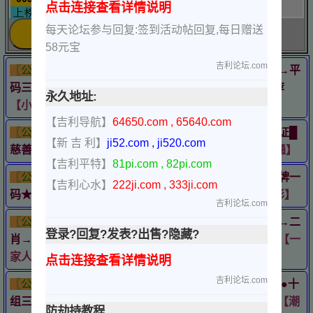
点击连接查看详情说明
每天论坛参与回复:签到活动帖回复,每日赠送
【香港展开】吉利论坛.com
58元宝
吉利论坛.com
〖公告〗
086期:→平特①肖→③码中特→平码三中三→→平
码三中三→平码三中三→平码三中三→已公开√强烈推荐
永久地址:
【小龙女】
【吉利导航】
64650.com , 65640.com
〖公告〗
086期:━━━━━━━━━━━━━━直播验证█
【新 吉 利】
ji52.com , ji520.com
慈善①码█已公开！━━━━━━━━━━━━
【全球通】
【吉利平特】
81pi.com , 82pi.com
〖公告〗
086期:被评最大六合彩论坛，全年推荐，（挂牌一
【吉利心水】
222ji.com , 333ji.com
码★玄机中特料★港彩内幕⑧码）长跟包赚钱√
【天下彩】
吉利论坛.com
〖公告〗
086期:二肖→二肖→二肖→二肖→二肖→二肖→二
登录?回复?发表?出售?隐藏?
肖→二肖→二肖→二肖→中特料绝对免费对外大公开！
【一
家人】
点击连接查看详情说明
吉利论坛.com
〖公告〗
086期:【港版机密】●十组三中三●十组三中三●十
组三中三【每期下注10元可赚5900元玩法】连续爆庄√
【潮
防劫持教程