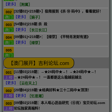
【更多】
〖附属〗
[32错02]<219期>〗极限报到《杀 ⑩ 码中》，看看就好！
002
【更多】
〖娟子〗
[54错02]219期 杀 段
003
【更多】
〖长江长江〗
[09错01]<219期>：【绿芽】《平特肖发财有道》
004
【更多】
〖绿芽〗
005
【澳门展开】吉利论坛.com
[11错03]219期：→★24码中★→！→★24码中★→！
001
→★24码中★→！ 一直都是这么稳越前越主
【更多】
〖云在天上〗
[20错04]219期:★经典好料★三十二码中★顶顶！
002
【更多】
〖忆思潮〗
[09错02]219期：本人呕心沥血研究〈⑥肖〉宝贝论坛.com
003
论坛独家高端料！