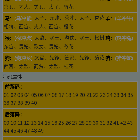
宫女、才人、美女、太子、竹花
太子、元帅、秀才、太子、杏花
马:
(马冲鼠)
羊:
(羊冲牛)
相将、西宫、夫人、西宫、樱花
太监、寇王、游侠、寇王、松树
猴:
(猴冲虎)
鸡:
(鸡冲兔)
东宫、贵妃、歌女、贵妃、苓花
文官、先锋、管家、先锋、菊花
狗:
(狗冲龙)
猪:
(猪冲蛇)
西宫、太监、商贾、太监、桂花
号码属性
前落码：
01 02 03 04 05 06 07 08 17 18 19 20 21 22 23 24 33 34 35
36 37 38 39 40
后落码：
09 10 11 12 13 14 15 16 25 26 27 28 29 30 31 32 41 42 43
44 45 46 47 48 49