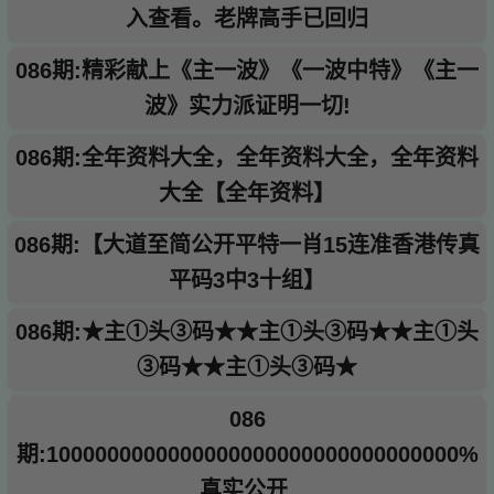
入查看。老牌高手已回归
新澳彩●【精彩纷呈】●权威统计
●●●
※新澳门※全网统计
(综合:五门)中特●●●
086期:精彩献上《主一波》《一波中特》《主一
新澳彩●【精彩纷呈】●权威统计
波》实力派证明一切!
●●●
※新澳门※全网统计
(综合:生肖)中特●●●
新澳彩●【精彩纷呈】●权威统计
086期:全年资料大全，全年资料大全，全年资料
●●●
※新澳门※全网统计
(综合:尾数 )中特●●●
新澳彩●【吉吉】●权威统计
大全【全年资料】
●●●
※新澳门※全网统计
(综合:合数)中特●●●
086期:【大道至简公开平特一肖15连准香港传真
新澳彩●【吉吉】●权威统计
●●●
※新澳门※全网统计
(综合:五行)中特●●●
平码3中3十组】
新澳彩●【吉吉】●权威统计
086期:★主①头③码★★主①头③码★★主①头
●●●
※新澳门※全网统计
(综合:半波大小)中特●●●
新澳彩●【吉吉】●权威统计
③码★★主①头③码★
●●●
※新澳门※全网统计
(综合:五门)中特●●●
新澳彩●【公主】●权威统计
086
●●●
※新澳门※全网统计
(综合:头单双)中特●●●
期:1000000000000000000000000000000000%
新澳彩●【公主】●权威统计
真实公开.